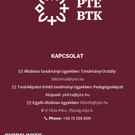
KAPCSOLAT
Általános tanulmányi ügyekben: Tanulmányi Osztály:
btktomail@pte.hu
Tanárképzést érintő tanulmányi ügyekben: Pedagógusképző
Központ:
pkkta@pte.hu
Egyéb általános ügyekben:
btkinfo@pte.hu
H-7624 Pécs, Ifjúság útja 6.
Phone:
+36 72 503 600