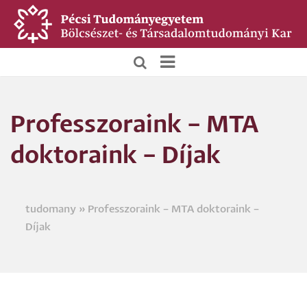
Ugrás
a
tartalomra
BTK
Főoldali
Professzoraink – MTA
menü
doktoraink – Díjak
tudomany
Professzoraink – MTA doktoraink –
Morzsa
Díjak