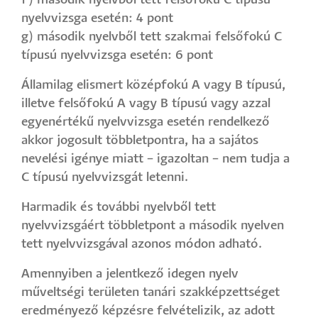
f) második nyelvből tett felsőfokú C típusú
nyelvvizsga esetén: 4 pont
g) második nyelvből tett szakmai felsőfokú C
típusú nyelvvizsga esetén: 6 pont
Államilag elismert középfokú A vagy B típusú,
illetve felsőfokú A vagy B típusú vagy azzal
egyenértékű nyelvvizsga esetén rendelkező
akkor jogosult többletpontra, ha a sajátos
nevelési igénye miatt – igazoltan – nem tudja a
C típusú nyelvvizsgát letenni.
Harmadik és további nyelvből tett
nyelvvizsgáért többletpont a második nyelven
tett nyelvvizsgával azonos módon adható.
Amennyiben a jelentkező idegen nyelv
műveltségi területen tanári szakképzettséget
eredményező képzésre felvételizik, az adott