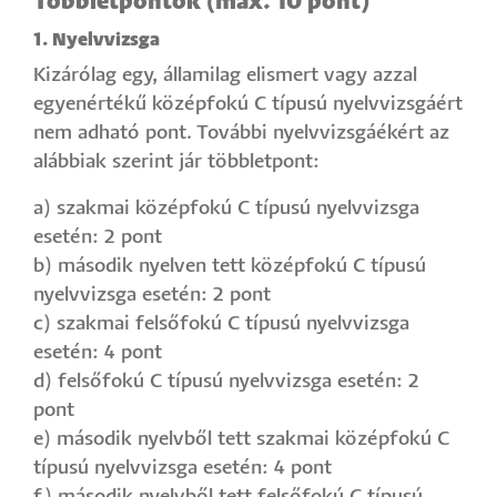
Többletpontok (max. 10 pont)
1. Nyelvvizsga
Kizárólag egy, államilag elismert vagy azzal
egyenértékű középfokú C típusú nyelvvizsgáért
nem adható pont. További nyelvvizsgáékért az
alábbiak szerint jár többletpont:
a) szakmai középfokú C típusú nyelvvizsga
esetén: 2 pont
b) második nyelven tett középfokú C típusú
nyelvvizsga esetén: 2 pont
c) szakmai felsőfokú C típusú nyelvvizsga
esetén: 4 pont
d) felsőfokú C típusú nyelvvizsga esetén: 2
pont
e) második nyelvből tett szakmai középfokú C
típusú nyelvvizsga esetén: 4 pont