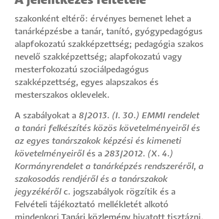
A jelentkezés feltétele
szakonként eltérő: érvényes bemenet lehet a
tanárképzésbe a tanár, tanító, gyógypedagógus
alapfokozatú szakképzettség; pedagógia szakos
nevelő szakképzettség; alapfokozatú vagy
mesterfokozatú szociálpedagógus
szakképzettség, egyes alapszakos és
mesterszakos oklevelek.
A szabályokat a
8/2013. (I. 30.) EMMI rendelet
a tanári felkészítés közös követelményeiről és
az egyes tanárszakok képzési és kimeneti
követelményeiről
és a
283/2012. (X. 4.)
Kormányrendelet a tanárképzés rendszeréről, a
szakosodás rendjéről és a tanárszakok
jegyzékéről
c. jogszabályok rögzítik és a
Felvételi tájékoztató mellékletét alkotó
mindenkori
Tanári közlemény
hivatott tisztázni.