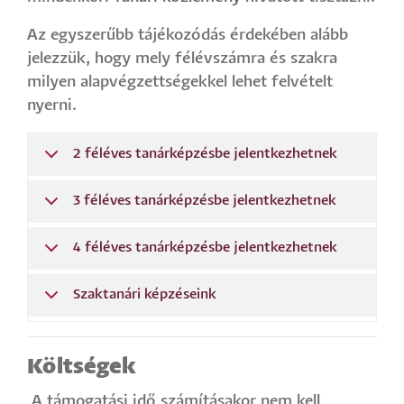
Az egyszerűbb tájékozódás érdekében alább
jelezzük, hogy mely félévszámra és szakra
milyen alapvégzettségekkel lehet felvételt
nyerni.
2 féléves tanárképzésbe jelentkezhetnek
3 féléves tanárképzésbe jelentkezhetnek
4 féléves tanárképzésbe jelentkezhetnek
Szaktanári képzéseink
Költségek
A
támogatási idő számításakor
nem kell