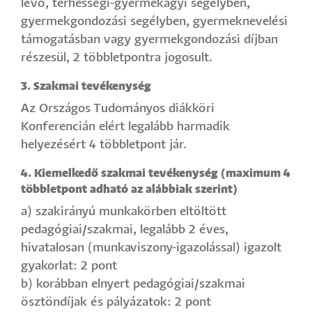
lévő, terhességi-gyermekágyi segélyben,
gyermekgondozási segélyben, gyermeknevelési
támogatásban vagy gyermekgondozási díjban
részesül, 2 többletpontra jogosult.
3. Szakmai tevékenység
Az Országos Tudományos diákköri
Konferencián elért legalább harmadik
helyezésért 4 többletpont jár.
4. Kiemelkedő szakmai tevékenység (maximum 4
többletpont adható az alábbiak szerint)
a) szakirányú munkakörben eltöltött
pedagógiai/szakmai, legalább 2 éves,
hivatalosan (munkaviszony-igazolással) igazolt
gyakorlat: 2 pont
b) korábban elnyert pedagógiai/szakmai
ösztöndíjak és pályázatok: 2 pont