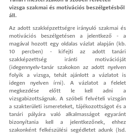
Tanári mesterszakon a szóbeli felvételi
vizsga szakmai és motivációs beszélgetésből
áll.
Az adott szakképzettségre irányuló szakmai és
motivációs beszélgetésen a jelentkező - a
magával hozott egy oldalas vázlat alapján (kb.
10 percben) - kifejti az adott tanári
szakképzettség iránti motivációját
(idegennyelv-tanár szakokon az adott nyelven
folyik a vizsga, tehát ajánlott a vázlatot is
idegen nyelven írni). A vázlatot a felelet
megkezdése előtt le kell adni a
vizsgabizottságnak. A szóbeli felvételi vizsgán
a szakterületi ismereteket, tájékozottságot és a
tanári pályára való alkalmasságot egyaránt
bizonyítania kell a jelentkezőnek, ehhez
szakonként felkészülési segédletet adunk (lsd.