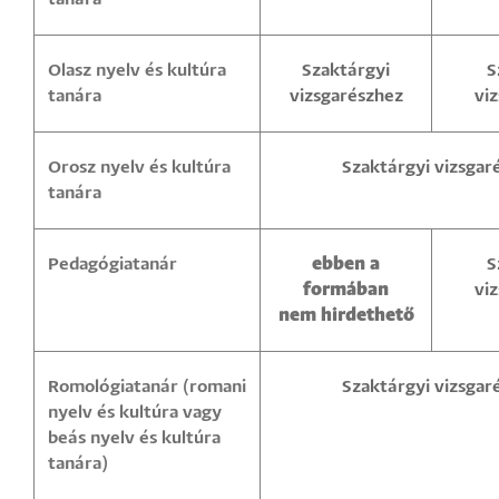
Olasz nyelv és kultúra
Szaktárgyi
S
tanára
vizsgarészhez
vi
Orosz nyelv és kultúra
Szaktárgyi vizsgar
tanára
ebben a
Pedagógiatanár
S
formában
vi
nem hirdethető
Romológiatanár (romani
Szaktárgyi vizsgar
nyelv és kultúra vagy
beás nyelv és kultúra
tanára)