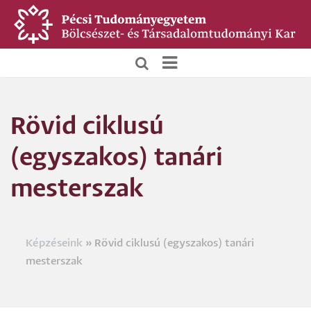
Ugrás
a
tartalomra
BTK
Főoldali
Rövid ciklusú
menü
(egyszakos) tanári
mesterszak
Képzéseink
Rövid ciklusú (egyszakos) tanári
Morzsa
mesterszak