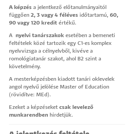
A képzés
a jelentkező előtanulmányaitól
függően
2, 3 vagy 4 féléves
időtartamú,
60,
90 vagy 120 kredit
értékű.
A
nyelvi tanárszakok
esetében a bemeneti
feltételek közé tartozik egy C1-es komplex
nyelvvizsga a célnyelvből, kivéve a
romológiatanár szakot, ahol B2 szint a
követelmény.
A mesterképzésben kiadott tanári oklevelek
angol nyelvű jelölése Master of Education
(rövidítve: MEd).
Ezeket a képzéseket
csak levelező
munkarendben
hirdetjük.