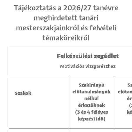
Tájékoztatás a 2026/27 tanévre
meghirdetett tanári
mesterszakjainkról és felvételi
témaköreikről
Felkészülési segédlet
Motivációs vizsgarészhez
Szakirányú
S
előtanulmányok
előta
Szakok
nélkül
é
érkezőknek
(
(3 és 4 féléves
ké
képzési idő)