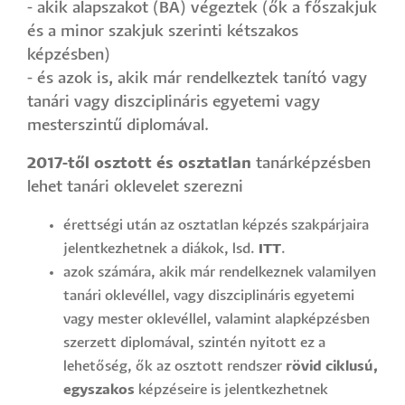
- akik alapszakot (BA) végeztek (ők a főszakjuk
és a minor szakjuk szerinti kétszakos
képzésben)
- és azok is, akik már rendelkeztek tanító vagy
tanári vagy diszciplináris egyetemi vagy
mesterszintű diplomával.
2017-től osztott és osztatlan
tanárképzésben
lehet tanári oklevelet szerezni
érettségi után az osztatlan képzés szakpárjaira
jelentkezhetnek a diákok, lsd.
ITT
.
azok számára, akik már rendelkeznek valamilyen
tanári oklevéllel, vagy diszciplináris egyetemi
vagy mester oklevéllel, valamint alapképzésben
szerzett diplomával, szintén nyitott ez a
lehetőség, ők az osztott rendszer
rövid ciklusú,
egyszakos
képzéseire is jelentkezhetnek