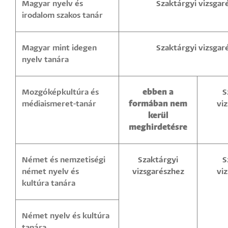
Magyar nyelv és
Szaktárgyi vizsgar
irodalom szakos tanár
Magyar mint idegen
Szaktárgyi vizsgar
nyelv tanára
ebben a
Mozgóképkultúra és
S
formában nem
médiaismeret-tanár
vi
kerül
meghirdetésre
Német és nemzetiségi
Szaktárgyi
S
német nyelv és
vizsgarészhez
vi
kultúra tanára
Német nyelv és kultúra
tanára