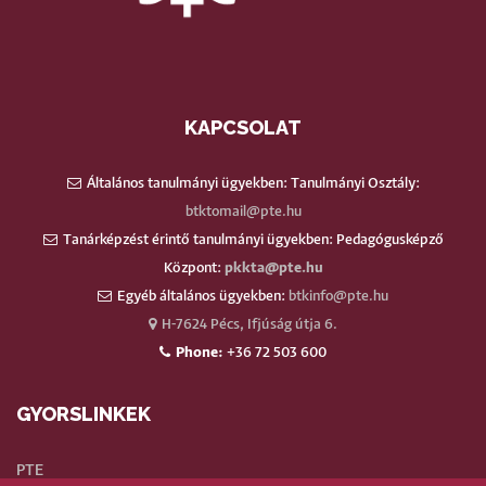
KAPCSOLAT
Általános tanulmányi ügyekben: Tanulmányi Osztály:
btktomail@pte.hu
Tanárképzést érintő tanulmányi ügyekben: Pedagógusképző
Központ:
pkkta@pte.hu
Egyéb általános ügyekben:
btkinfo@pte.hu
H-7624 Pécs, Ifjúság útja 6.
Phone:
+36 72 503 600
GYORSLINKEK
PTE