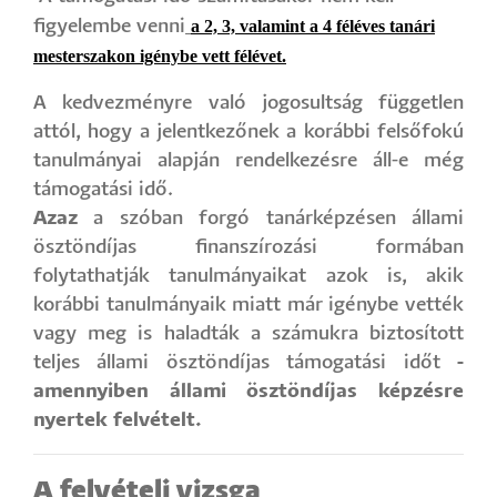
a 2, 3, valamint a 4 féléves tanári
figyelembe venni
mesterszakon igénybe vett félévet.
A kedvezményre való jogosultság független
attól, hogy a jelentkezőnek a korábbi felsőfokú
tanulmányai alapján rendelkezésre áll-e még
támogatási idő.
Azaz
a szóban forgó tanárképzésen állami
ösztöndíjas finanszírozási formában
folytathatják tanulmányaikat azok is, akik
korábbi tanulmányaik miatt már igénybe vették
vagy meg is haladták a számukra biztosított
teljes állami ösztöndíjas támogatási időt
-
amennyiben állami ösztöndíjas képzésre
nyertek felvételt.
A felvételi vizsga