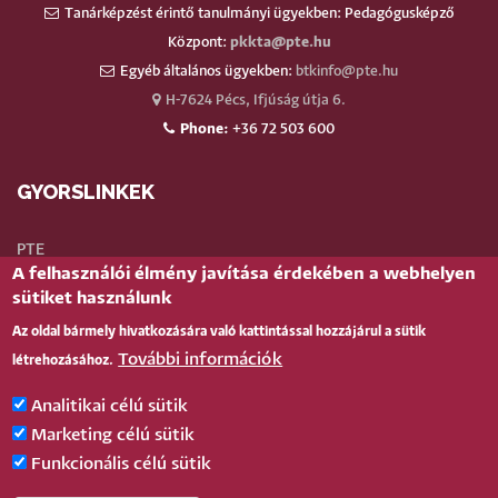
Tanárképzést érintő tanulmányi ügyekben: Pedagógusképző
Központ:
pkkta@pte.hu
Egyéb általános ügyekben:
btkinfo@pte.hu
H-7624 Pécs, Ifjúság útja 6.
Phone:
+36 72 503 600
GYORSLINKEK
PTE
A felhasználói élmény javítása érdekében a webhelyen
Neptun
sütiket használunk
Webmail
Az oldal bármely hivatkozására való kattintással hozzájárul a sütik
Telefonkönyv
További információk
létrehozásához.
Teams
TÉR
(oktatói)
Analitikai célú sütik
Bejelentkezés
Marketing célú sütik
Funkcionális célú sütik
BELÉPÉS