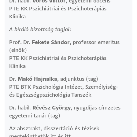
Dr. habil.
Vörös Viktor
, egyetemi docens
PTE KK Pszichiátriai és Pszichoterápiás
Klinika
A bíráló bizottság tagjai:
Prof. Dr.
Fekete Sándor
, professor emeritus
(elnök)
PTE KK Pszichiátriai és Pszichoterápiás
Klinika
Dr.
Makó Hajnalka
, adjunktus (tag)
PTE BTK Pszichológia Intézet, Személyiség-
és Egészségpszichológia Tanszék
Dr. habil.
Révész György
, nyugdíjas címzetes
egyetemi tanár (tag)
Az absztrakt, disszertáció és tézisek
megtekinthetők
itt
és
itt
.