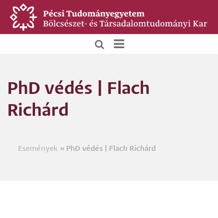
Ugrás
a
tartalomra
BTK
Főoldali
PhD védés | Flach
menü
Richárd
Események
PhD védés | Flach Richárd
Morzsa