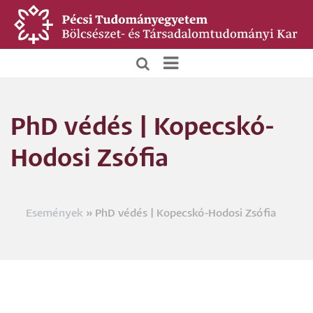
Ugrás
a
tartalomra
BTK
Főoldali
PhD védés | Kopecskó-
menü
Hodosi Zsófia
Események
PhD védés | Kopecskó-Hodosi Zsófia
Morzsa