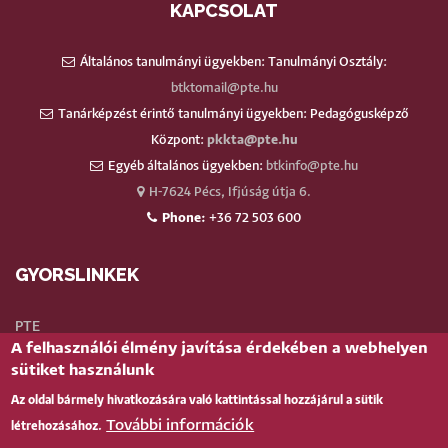
KAPCSOLAT
Általános tanulmányi ügyekben: Tanulmányi Osztály:
btktomail@pte.hu
Tanárképzést érintő tanulmányi ügyekben: Pedagógusképző
Központ:
pkkta@pte.hu
Egyéb általános ügyekben:
btkinfo@pte.hu
H-7624 Pécs, Ifjúság útja 6.
Phone:
+36 72 503 600
GYORSLINKEK
PTE
A felhasználói élmény javítása érdekében a webhelyen
Neptun
sütiket használunk
Webmail
Az oldal bármely hivatkozására való kattintással hozzájárul a sütik
Telefonkönyv
További információk
létrehozásához.
Teams