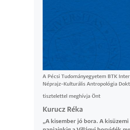
A Pécsi Tudományegyetem BTK Interdi
Néprajz–Kulturális Antropológia Dok
tisztelettel meghívja Önt
Kurucz Réka
„A kisember jó bora. A kisüzemi
napjainkig a Villányi borvidék ny