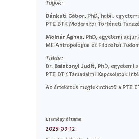
Tagok:
Bánkuti Gábor
, PhD, habil. egyetem
PTE BTK Modernkor Történeti Tansz
Molnár Ágnes
, PhD, egyetemi adjun
ME Antropológiai és Filozófiai Tudo
Titkár:
Dr.
Balatonyi Judit
, PhD, egyetemi 
PTE BTK Társadalmi Kapcsolatok Intéz
Az értekezés megtekinthető a PTE BT
Esemény dátuma
2025-09-12