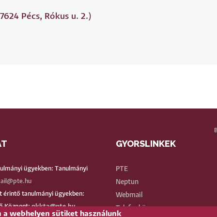
7624 Pécs, Rókus u. 2.)
AT
GYORSLINKEK
BE
nulmányi ügyekben: Tanulmányi
PTE
ail@pte.hu
Neptun
 érintő tanulmányi ügyekben:
Webmail
ő Központ:
pkkta@pte.hu
Telefonkönyv
n a webhelyen sütiket használunk