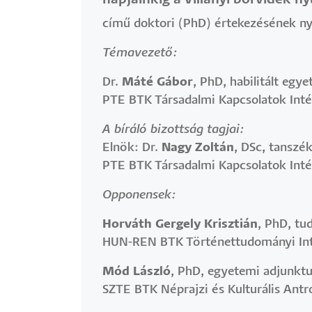
című doktori (PhD) értekezésének nyi
Témavezető:
Dr.
Máté Gábor
, PhD, habilitált egy
PTE BTK Társadalmi Kapcsolatok Inté
A bíráló bizottság tagjai:
Elnök: Dr.
Nagy Zoltán
, DSc, tanszé
PTE BTK Társadalmi Kapcsolatok Intéz
Opponensek:
Horváth Gergely Krisztián
, PhD, t
HUN-REN BTK Történettudományi In
Mód László
, PhD, egyetemi adjunkt
SZTE BTK Néprajzi és Kulturális Antr