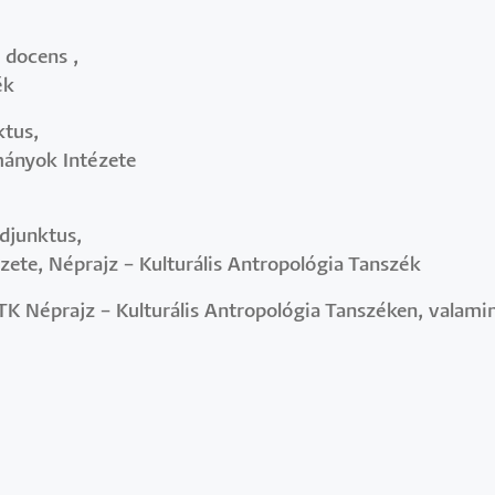
i docens ,
ék
ktus,
mányok Intézete
adjunktus,
ete, Néprajz – Kulturális Antropológia Tanszék
K Néprajz – Kulturális Antropológia Tanszéken, valami