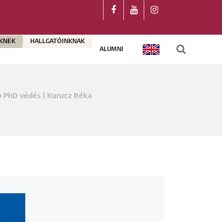
ŐKNEK
HALLGATÓINKNAK
ALUMNI
ENGLISH
PhD védés | Kurucz Réka
a