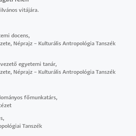
lvános vitájára.
etemi docens,
zete, Néprajz – Kulturális Antropológia Tanszék
kvezető egyetemi tanár,
ete, Néprajz – Kulturális Antropológia Tanszék
udományos főmunkatárs,
tézet
us,
opológiai Tanszék