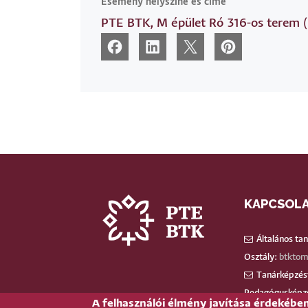
Esemény helyszíne és címe
PTE BTK, M épület Ró 316-os terem (
KAPCSOL
Általános ta
Osztály:
btktom
Tanárképzést
Pedagógusképz
A felhasználói élmény javítása érdekébe