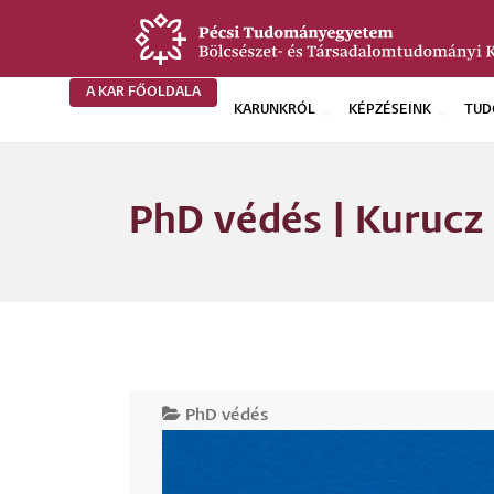
Ugrás
a
tartalomra
A KAR FŐOLDALA
KARUNKRÓL
KÉPZÉSEINK
TUD
BTK
Főoldali
PhD védés | Kurucz
menü
PhD védés