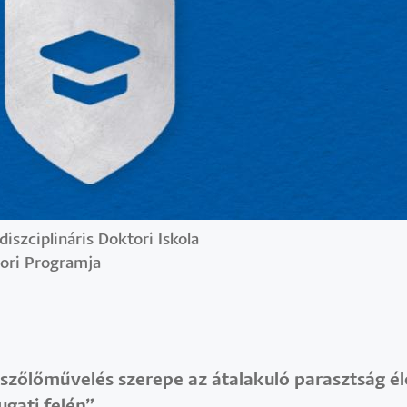
szciplináris Doktori Iskola
tori Programja
 szőlőművelés szerepe az átalakuló parasztság é
ugati felén”