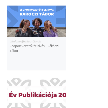
általános|hallgatóknak
Csoportvezetői felhívás | Rákóczi
Tábor