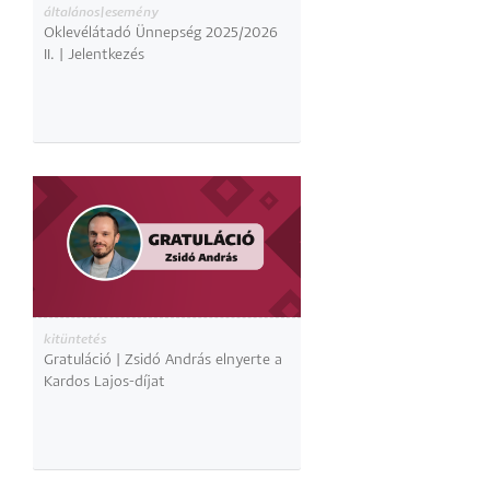
általános|esemény
Oklevélátadó Ünnepség 2025/2026
II. | Jelentkezés
kitüntetés
Gratuláció | Zsidó András elnyerte a
Kardos Lajos-díjat