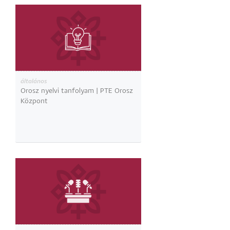
általános
Orosz nyelvi tanfolyam | PTE Orosz
Központ