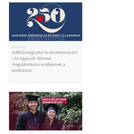
esemény
Kiállításmegnyitó és kötetbemutató
| Az Egyesült Államok
megalakulására emlékeznek a
levéltárban