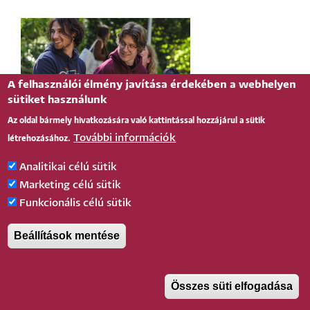
A felhasználói élmény javítása érdekében a webhelyen
sütiket használunk
Az oldal bármely hivatkozására való kattintással hozzájárul a sütik
általános
Heti programajánló | április 21–24.
További információk
létrehozásához.
Analitikai célú sütik
Marketing célú sütik
Funkcionális célú sütik
Beállítások mentése
Összes süti elfogadása