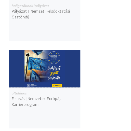
hallgatóknak|pályázat
Pályázat | Nemzeti Felsőoktatási
Ösztöndíj
általános
Felhívás |Nemzetek Európája
Karrierprogram