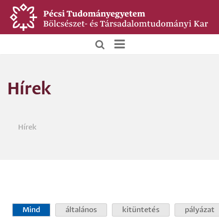
Ugrás
a
tartalomra
BTK
Főoldali
Hírek
menü
Hírek
Morzsa
Mind
általános
kitüntetés
pályázat