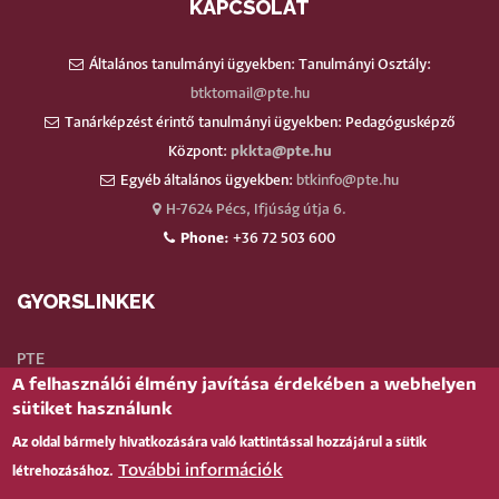
KAPCSOLAT
Általános tanulmányi ügyekben: Tanulmányi Osztály:
btktomail@pte.hu
Tanárképzést érintő tanulmányi ügyekben: Pedagógusképző
Központ:
pkkta@pte.hu
Egyéb általános ügyekben:
btkinfo@pte.hu
H-7624 Pécs, Ifjúság útja 6.
Phone:
+36 72 503 600
GYORSLINKEK
PTE
A felhasználói élmény javítása érdekében a webhelyen
Neptun
sütiket használunk
Webmail
Az oldal bármely hivatkozására való kattintással hozzájárul a sütik
Telefonkönyv
További információk
létrehozásához.
Teams