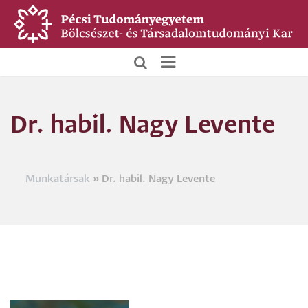
Ugrás
a
tartalomra
BTK
Főoldali
Dr. habil. Nagy Levente
menü
Munkatársak
Dr. habil. Nagy Levente
Morzsa