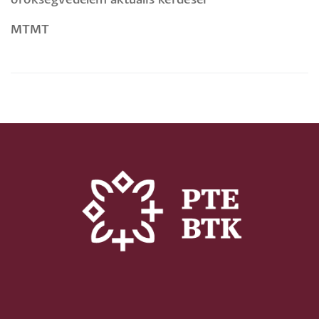
örökségvédelem aktuális kérdései
MTMT