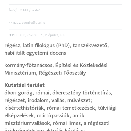
72/503 600/64362
nagy.levente@pte.hu
PTE BTK, Rókus u. 2., M épület, 105
régész, latin filológus (PhD), tanszékvezető,
habilitált egyetemi docens
kormány-főtanácsos, Építési és Közlekedési
Minisztérium, Régészeti Főosztály
Kutatási terület
ókori görög, római, ókeresztény történetírás,
régészet, irodalom, vallás, művészet;
kísértethistóriák, római temetkezések, túlvilági
elképzelések, mártírpassiók, antik
misztériumvallások, római limes, a régészeti