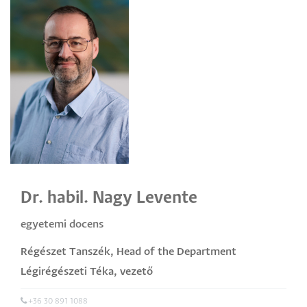
Dr. habil. Nagy Levente
egyetemi docens
Régészet Tanszék
,
Head of the Department
Légirégészeti Téka
,
vezető
+36 30 891 1088