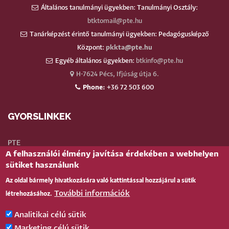
Általános tanulmányi ügyekben: Tanulmányi Osztály:
btktomail@pte.hu
Tanárképzést érintő tanulmányi ügyekben: Pedagógusképző
Központ:
pkkta@pte.hu
Egyéb általános ügyekben:
btkinfo@pte.hu
H-7624 Pécs, Ifjúság útja 6.
Phone:
+36 72 503 600
GYORSLINKEK
PTE
A felhasználói élmény javítása érdekében a webhelyen
Neptun
sütiket használunk
Webmail
Az oldal bármely hivatkozására való kattintással hozzájárul a sütik
Telefonkönyv
További információk
létrehozásához.
Teams
TÉR
(oktatói)
Analitikai célú sütik
Bejelentkezés
Marketing célú sütik