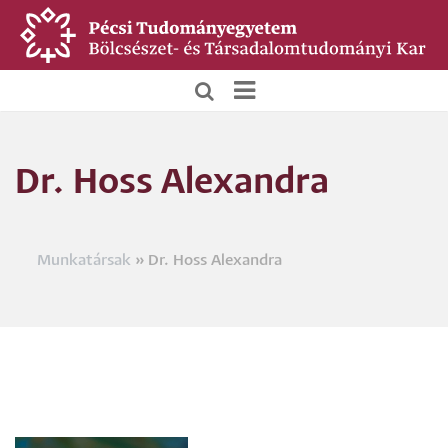
Ugrás
a
tartalomra
BTK
Főoldali
Dr. Hoss Alexandra
menü
Munkatársak
Dr. Hoss Alexandra
Morzsa