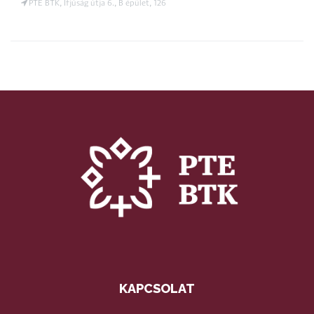
PTE BTK, Ifjúság útja 6., B épület, 126
KAPCSOLAT