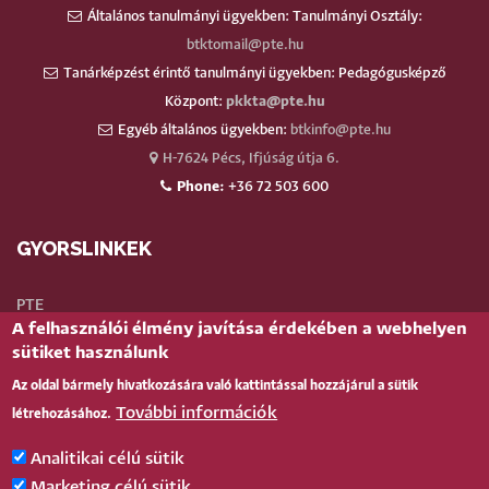
Általános tanulmányi ügyekben: Tanulmányi Osztály:
btktomail@pte.hu
Tanárképzést érintő tanulmányi ügyekben: Pedagógusképző
Központ:
pkkta@pte.hu
Egyéb általános ügyekben:
btkinfo@pte.hu
H-7624 Pécs, Ifjúság útja 6.
Phone:
+36 72 503 600
GYORSLINKEK
PTE
A felhasználói élmény javítása érdekében a webhelyen
Neptun
sütiket használunk
Webmail
Az oldal bármely hivatkozására való kattintással hozzájárul a sütik
Telefonkönyv
További információk
létrehozásához.
Teams
TÉR
(oktatói)
Analitikai célú sütik
Bejelentkezés
Marketing célú sütik