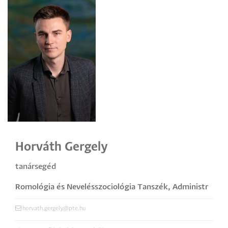
Horváth Gergely
tanársegéd
Romológia és Nevelésszociológia Tanszék
,
Administr
ative Assistant
horvath.gergely@pte.hu