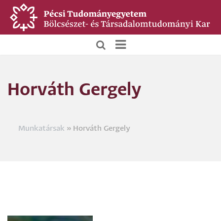
Ugrás
a
tartalomra
BTK
Főoldali
Horváth Gergely
menü
Munkatársak
Horváth Gergely
Morzsa