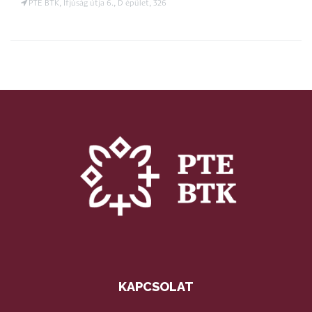
PTE BTK, Ifjúság útja 6., D épület, 326
KAPCSOLAT