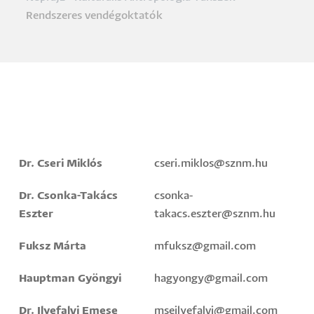
Morzsa
Rendszeres vendégoktatók
Dr. Cseri Miklós
cseri.miklos@sznm.hu
Dr. Csonka-Takács
csonka-
Eszter
takacs.eszter@sznm.hu
Fuksz Márta
mfuksz@gmail.com
Hauptman Gyöngyi
hagyongy@gmail.com
Dr. Ilyefalvi Emese
mseilyefalvi@gmail.com