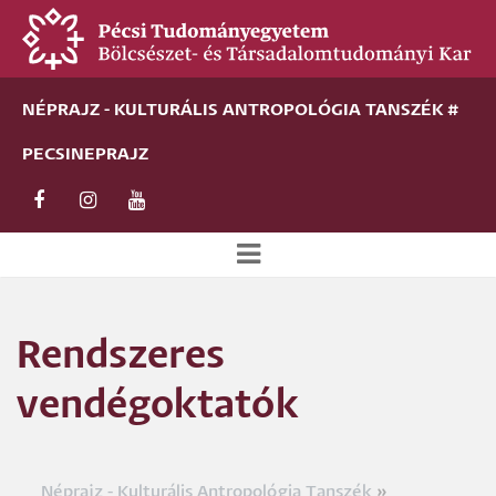
Ugrás
a
tartalomra
NÉPRAJZ - KULTURÁLIS ANTROPOLÓGIA TANSZÉK #
PECSINEPRAJZ
Új
alportál
Rendszeres
menü
vendégoktatók
Néprajz - Kulturális Antropológia Tanszék