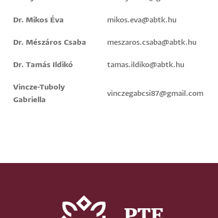
Dr. Mikos Éva
mikos.eva@abtk.hu
Dr. Mészáros Csaba
meszaros.csaba@abtk.hu
Dr. Tamás Ildikó
tamas.ildiko@abtk.hu
Vincze-Tuboly
vinczegabcsi87@gmail.com
Gabriella