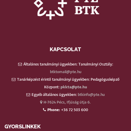
KAPCSOLAT
Általános tanulmányi ügyekben: Tanulmányi Osztály:
btktomail@pte.hu
Tanárképzést érintő tanulmányi ügyekben: Pedagógusképző
Központ:
pkkta@pte.hu
Egyéb általános ügyekben:
btkinfo@pte.hu
H-7624 Pécs, Ifjúság útja 6.
Phone:
+36 72 503 600
GYORSLINKEK