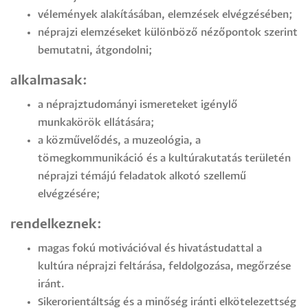
vélemények alakításában, elemzések elvégzésében;
néprajzi elemzéseket különböző nézőpontok szerint
bemutatni, átgondolni;
alkalmasak:
a néprajztudományi ismereteket igénylő
munkakörök ellátására;
a közművelődés, a muzeológia, a
tömegkommunikáció és a kultúrakutatás területén
néprajzi témájú feladatok alkotó szellemű
elvégzésére;
rendelkeznek:
magas fokú motivációval és hivatástudattal a
kultúra néprajzi feltárása, feldolgozása, megőrzése
iránt.
Sikerorientáltság és a minőség iránti elkötelezettség