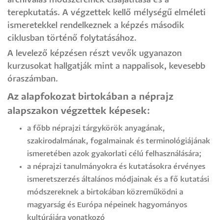
archiválás módszereinek elsajátítása és a
terepkutatás. A végzettek kellő mélységű elméleti
ismeretekkel rendelkeznek a képzés második
ciklusban történő folytatásához.
A levelező képzésen részt vevők ugyanazon
kurzusokat hallgatják mint a nappalisok, kevesebb
óraszámban.
Az alapfokozat birtokában a néprajz
alapszakon végzettek képesek:
a főbb néprajzi tárgykörök anyagának,
szakirodalmának, fogalmainak és terminológiájának
ismeretében azok gyakorlati célú felhasználására;
a néprajzi tanulmányokra és kutatásokra érvényes
ismeretszerzés általános módjainak és a fő kutatási
módszereknek a birtokában közreműködni a
magyarság és Európa népeinek hagyományos
kultúrájára vonatkozó