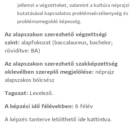
jellemzi a végzetteket, valamint a kultúra néprajzi
kutatásával kapcsolatos problémaérzékenység és
problémamegoldó képesség.
Az alapszakon szerezhető végzettségi
szint:
alapfokozat (baccalaureus, bachelor;
rövidítve: BA)
Az alapszakon szerezhető szakképzettség
oklevélben szereplő megjelölése:
néprajz
alapszakos bölcsész
Tagozat:
Levelező.
A képzési idő félévekben:
6 félév
A képzés tanterve letölthető
ide kattintva.