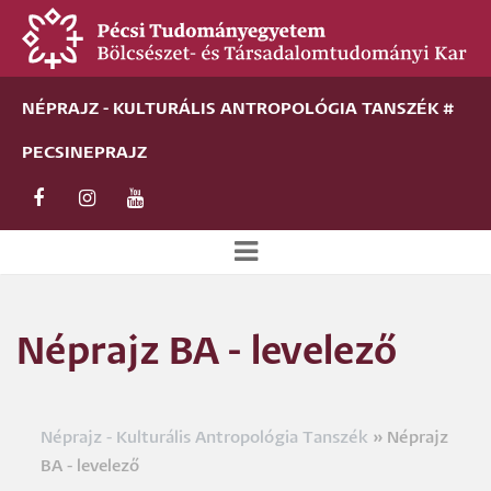
Ugrás
a
tartalomra
NÉPRAJZ - KULTURÁLIS ANTROPOLÓGIA TANSZÉK #
PECSINEPRAJZ
Új
alportál
Néprajz BA - levelező
menü
Néprajz - Kulturális Antropológia Tanszék
Néprajz
Morzsa
BA - levelező