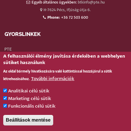
Egyéb általános ügyekben:
btkinfo@pte.hu
H-7624 Pécs, Ifjúság útja 6.
Phone:
+36 72 503 600
GYORSLINKEK
PTE
A felhasználói élmény javítása érdekében a webhelyen
Neptun
sütiket használunk
Webmail
Az oldal bármely hivatkozására való kattintással hozzájárul a sütik
Telefonkönyv
További információk
létrehozásához.
Teams
TÉR
(oktatói)
Analitikai célú sütik
Bejelentkezés
Marketing célú sütik
Funkcionális célú sütik
BELÉPÉS
Beállítások mentése
Pécsi Tudományegyetem |
Kancellária
|