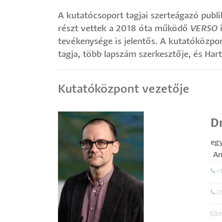
A kutatócsoport tagjai szerteágazó publ
részt vettek a 2018 óta működő
VERSO
i
tevékenysége is jelentős. A kutatóközpo
tagja, több lapszám szerkesztője, és Hart
Kutatóközpont vezetője
Dr
eg
An
+3
72
m