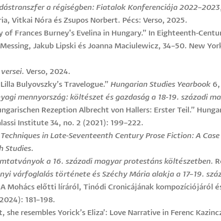
dástranszfer a régiségben:
Fiatalok Konferenciája 2022–2023
a, Vitkai Nóra és Zsupos Norbert. Pécs: Verso, 2025.
ry of Frances Burney's Evelina in Hungary.” In Eighteenth-Cent
Messing, Jakub Lipski és Joanna Maciulewicz, 34–50. New York
versei
. Verso, 2024.
 Lilla Bulyovszky’s Travelogue.”
Hungarian Studies Yearbook
6,
yagi mennyország: költészet és gazdaság a 18-19. századi m
ngarischen Rezeption Albrecht von Hallers: Erster Teil.” Hungar
assi Institute 34, no. 2 (2021): 199–222.
Techniques in Late-Seventeenth Century Prose Fiction: A Case
h Studies
.
mtatványok a 16. századi magyar protestáns költészetben
. R
yi várfoglalás története és Széchy Mária alakja a 17–19. sz
 A Mohács előtti líráról, Tinódi Cronicájának kompozíciójáról é
(2024): 181–198.
t, she resembles Yorick’s Eliza’: Love Narrative in Ferenc Kazinc