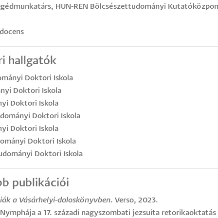
egédmunkatárs, HUN-REN Bölcsészettudományi Kutatóközpont
 docens
i hallgatók
mányi Doktori Iskola
yi Doktori Iskola
yi Doktori Iskola
dományi Doktori Iskola
i Doktori Iskola
ományi Doktori Iskola
udományi Doktori Iskola
b publikációi
ciák a Vásárhelyi-daloskönyvben
. Verso, 2023.
 Nymphája a 17. századi nagyszombati jezsuita retorikaoktatás