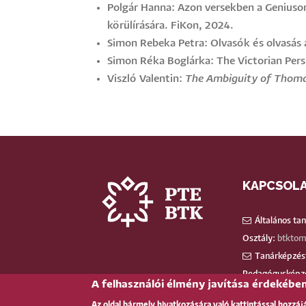
Polgár Hanna: Azon versekben a Geniuson
körülírására. FiKon, 2024.
Simon Rebeka Petra: Olvasók és olvasás 
Simon Réka Boglárka: The Victorian Pers
Viszló Valentin:
The Ambiguity of Thoma
KAPCSOL
Általános ta
Osztály:
btktom
Tanárképzést
Pedagógusképz
A felhasználói élmény javítása érdekébe
Egyéb által
Az oldal bármely hivatkozására való kattintással hozzáj