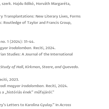
, szerk. Hajdu Ildikó, Horváth Margaréta,
ury Transplantations: New Literary Lives, Forms
: Routledge of Taylor and Francis Group,
 no. 1 (2024): 31–44.
agyar irodalomban
. Reciti, 2024.
ian Studies: A Journal of the International
 Study of Hall, Kirkman, Steere, and Quevedo.
eciti, 2023.
ázadi magyar irodalomban.
Reciti, 2024.
s a „históriás ének” műfajáról.”
zy’s Letters to Karolina Gyulay.” In
Across