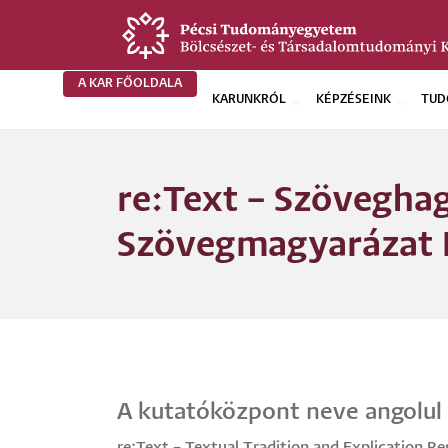
Ugrás
a
tartalomra
A KAR FŐOLDALA
KARUNKRÓL
KÉPZÉSEINK
TUD
BTK
Főoldali
re:Text – Szövegh
menü
Szövegmagyarázat 
A kutatóközpont neve angolul
re:Text – Textual Tradition and Explication R