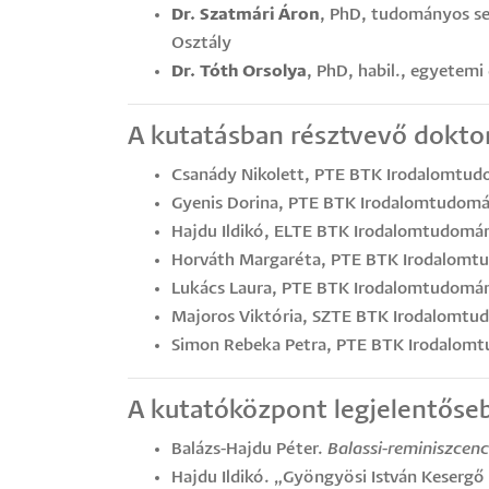
Dr. Szatmári Áron
, PhD, tudományos s
Osztály
Dr. Tóth Orsolya
, PhD, habil., egyetemi
A kutatásban résztvevő doktor
Csanády Nikolett, PTE BTK Irodalomtudo
Gyenis Dorina, PTE BTK Irodalomtudomán
Hajdu Ildikó, ELTE BTK Irodalomtudomán
Horváth Margaréta, PTE BTK Irodalomtu
Lukács Laura, PTE BTK Irodalomtudomány
Majoros Viktória, SZTE BTK Irodalomtud
Simon Rebeka Petra, PTE BTK Irodalomt
A kutatóközpont legjelentőseb
Balázs-Hajdu Péter.
Balassi-reminiszcen
Hajdu Ildikó. „Gyöngyösi István Kesergő