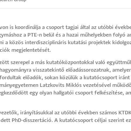
n is koordinálja a csoport tagjai által az utóbbi évekbe
gymáshoz a PTE-n belül és a hazai műhelyekben folyó a
ni a közös interdiszciplináris kutatási projektek kidolg
ációk megjelentetését.
zött szerepel a más kutatóközpontokkal való együttműkö
 hagyományra visszatekintő előadássorozatnak, amelye
rdultak előadók, sokan közülük a kutatócsoport iránt 
ományegyetemen Latzkovits Miklós vezetésével működ
gkezdődött egy olyan hallgatói csoport felkészítése, a
vezetők, irányításukkal az utóbbi években számos KTDK
ett PhD-disszertáció. A kutatócsoport céljai szerint e