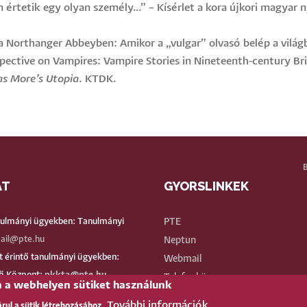
 értetik egy olyan személy…” – Kísérlet a kora újkori magyar
a Northanger Abbeyben: Amikor a „vulgar” olvasó belép a világ
pective on Vampires: Vampire Stories in Nineteenth-century B
s More’s Utopia
. KTDK.
AT
GYORSLINKEK
BE
nulmányi ügyekben: Tanulmányi
PTE
ail@pte.hu
Neptun
 érintő tanulmányi ügyekben:
Webmail
ő Központ:
pkkta@pte.hu
Telefonkönyv
n a webhelyen sütiket használunk
ános ügyekben:
btkinfo@pte.hu
Teams
További információk
árul a sütik létrehozásához.