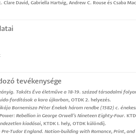
k. Clare David, Gabriella Hartvig, Andrew C. Rouse és Csaba M
atai
k
dozó tevékenysége
eányig. Takáts Éva életműve a 18-19. század társadalmi foly
ido-fordítások a kora újkorban
, OTDK 2. helyezés.
orikája Bornemisza Péter Énekek három rendbe (1582) c. ének
Power: Rebellion in George Orwell’s Nineteen Eighty-Four
. KT
endezetlen kiadásai
, KTDK I. hely, OTDK különdíj.
n Pre-Tudor England. Nation-building with Romance, Print, and