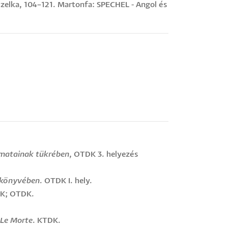
aczelka, 104–121. Martonfa: SPECHEL - Angol és
amatainak tükrében
, OTDK 3. helyezés
eskönyvében
. OTDK I. hely.
DK; OTDK.
 Le Morte
. KTDK.