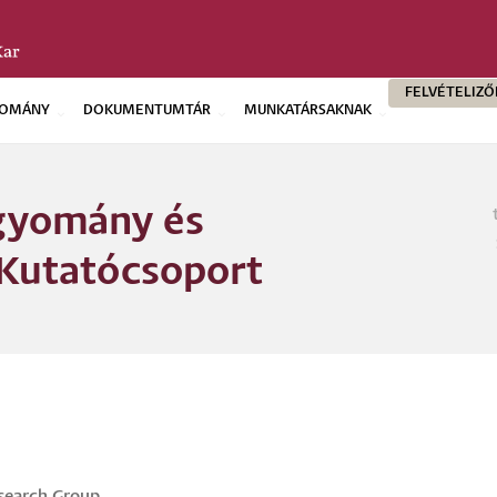
FELVÉTELIZ
OMÁNY
DOKUMENTUMTÁR
MUNKATÁRSAKNAK
agyomány és
Morzs
Kutatócsoport
esearch Group