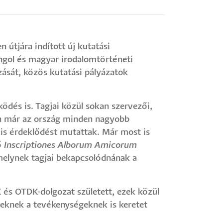
n útjára indított új kutatási
ngol és magyar irodalomtörténeti
ozását, közös kutatási pályázatok
dés is. Tagjai közül sokan szervezői,
n már az ország minden nagyobb
is érdeklődést mutattak. Már most is
ő
Inscriptiones Alborum Amicorum
melynek tagjai bekapcsolódnának a
 és OTDK-dolgozat született, ezek közül
zeknek a tevékenységeknek is keretet