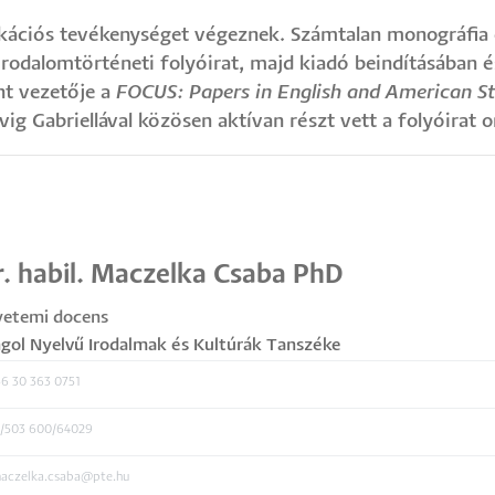
ikációs tevékenységet végeznek. Számtalan monográfia 
rodalomtörténeti folyóirat, majd kiadó beindításában é
nt vezetője a
FOCUS: Papers in English and American St
vig Gabriellával közösen aktívan részt vett a folyóirat 
. habil. Maczelka Csaba PhD
yetemi docens
gol Nyelvű Irodalmak és Kultúrák Tanszéke
6 30 363 0751
/503 600/64029
aczelka.csaba@pte.hu