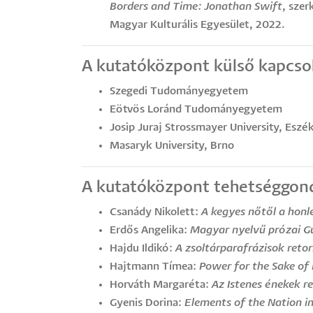
Borders and Time: Jonathan Swift
, szer
Magyar Kulturális Egyesület, 2022.
A kutatóközpont külső kapcsol
Szegedi Tudományegyetem
Eötvös Loránd Tudományegyetem
Josip Juraj Strossmayer University, Eszé
Masaryk University, Brno
A kutatóközpont tehetséggon
Csanády Nikolett:
A kegyes nőtől a honl
Erdős Angelika:
Magyar nyelvű prózai Gu
Hajdu Ildikó:
A zsoltárparafrázisok ret
Hajtmann Tímea:
Power for the Sake of 
Horváth Margaréta:
Az Istenes énekek r
Gyenis Dorina:
Elements of the Nation i