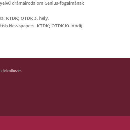
 nyelvű drámairodalom Genius-fogalmának
ba. KTDK; OTDK 3. hely.
ritish Newspapers. KTDK; OTDK Különdíj.
Bejelentkezés
LÉPÉS