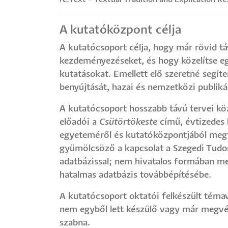
A kutatóközpont célja
A kutatócsoport célja, hogy már rövid távo
kezdeményezéseket, és hogy közelítse e
kutatásokat. Emellett elő szeretné segíte
benyújtását, hazai és nemzetközi publik
A kutatócsoport hosszabb távú tervei kö
előadói a
Csütörtökeste
című, évtizedes
egyeteméről és kutatóközpontjából megfo
gyümölcsöző a kapcsolat a Szegedi Tud
adatbázissal; nem hivatalos formában me
hatalmas adatbázis továbbépítésébe.
A kutatócsoport oktatói felkészült téma
nem egyből lett készülő vagy már megvéd
szabna.