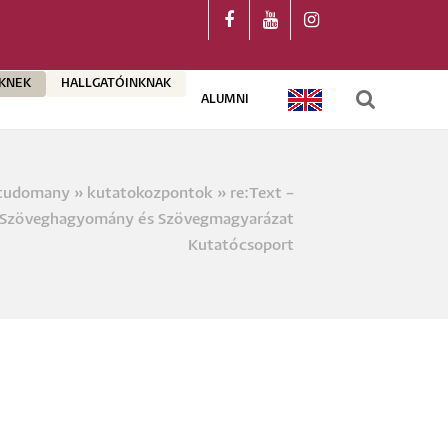
ŐKNEK
HALLGATÓINKNAK
ALUMNI
ENGLISH
tudomany
kutatokozpontok
re:Text –
a
Szöveghagyomány és Szövegmagyarázat
Kutatócsoport