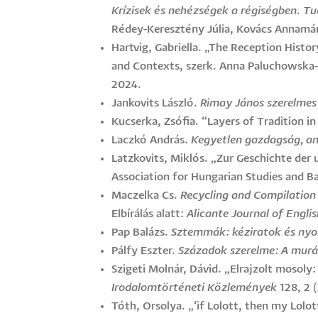
Krízisek és nehézségek a régiségben. Tu
Rédey-Keresztény Júlia, Kovács Annamári
Hartvig, Gabriella. „The Reception Histo
and Contexts, szerk. Anna Paluchowska-
2024.
Jankovits László.
Rimay János szerelmes 
Kucserka, Zsófia. “Layers of Tradition in
Laczkó András.
Kegyetlen gazdagság, an
Latzkovits, Miklós. „Zur Geschichte der u
Association for Hungarian Studies and Bal
Maczelka Cs.
Recycling and Compilation 
Elbírálás alatt:
Alicante Journal of Englis
Pap Balázs.
Sztemmák: kéziratok és nyo
Pálfy Eszter.
Századok szerelme: A murán
Szigeti Molnár, Dávid. „Elrajzolt mosoly:
Irodalomtörténeti Közlemények
128, 2 
Tóth, Orsolya. „‘if Lolott, then my Lolot