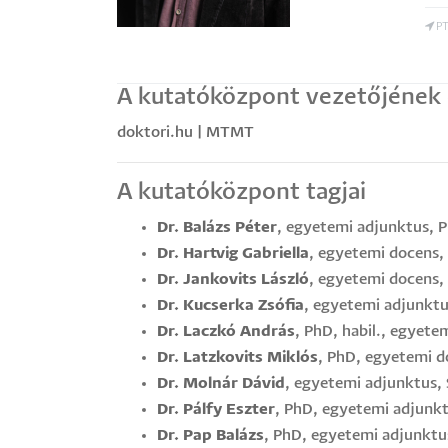
PT
A kutatóközpont vezetőjének e
doktori.hu |
MTMT
A kutatóközpont tagjai
Dr. Balázs Péter
, egyetemi adjunktus, 
Dr. Hartvig Gabriella
, egyetemi docens, 
Dr. Jankovits László
, egyetemi docens, 
Dr. Kucserka Zsófia
, egyetemi adjunktu
Dr. Laczkó András
, PhD, habil., egyete
Dr. Latzkovits Miklós
, PhD, egyetemi 
Dr. Molnár Dávid
, egyetemi adjunktus
Dr. Pálfy Eszter
, PhD, egyetemi adjunk
Dr. Pap Balázs
, PhD, egyetemi adjunktu