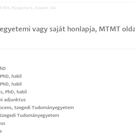
E BTK, Ifjúság útja 6., A épület, 546
gyetemi vagy saját honlapja, MTMT oldal
PhD
PhD, habil
PhD, habil
s, PhD, habil
mi adjunktus
docens, Szegedi Tudományegyetem
, Szegedi Tudományegyetem
tus
s