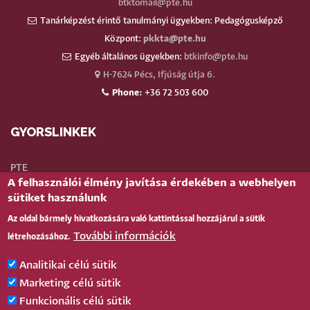
btktomail@pte.hu
Tanárképzést érintő tanulmányi ügyekben: Pedagógusképző
Központ:
pkkta@pte.hu
Egyéb általános ügyekben:
btkinfo@pte.hu
H-7624 Pécs, Ifjúság útja 6.
Phone:
+36 72 503 600
GYORSLINKEK
PTE
A felhasználói élmény javítása érdekében a webhelyen
Neptun
sütiket használunk
Webmail
Az oldal bármely hivatkozására való kattintással hozzájárul a sütik
Telefonkönyv
További információk
létrehozásához.
Teams
TÉR
(oktatói)
Analitikai célú sütik
Bejelentkezés
Marketing célú sütik
Funkcionális célú sütik
BELÉPÉS