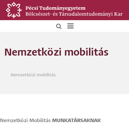
Ugrás
a
tartalomra
BTK
Főoldali
Nemzetközi mobilitás
menü
Nemzetközi mobilitás
Morzsa
Nemzetközi Mobilitás
MUNKATÁRSAKNAK