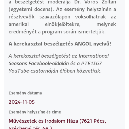
a beszélgetést moderálja Dr. Vörös Zoltán
(egyetemi docens). Az esemény helyszínén a
résztvevők szavazólapon voksolhatnak az
amerikai elnökjelöltekre, melynek
eredményét a program során ismertetjük.
A kerekasztal-beszélgetés ANGOL nyelvű!
A kerekasztal beszélgetést az
International
Seasons Facebook-oldalán
és a
PTE1367
YouTube-csatornáján
élőben közvetítik.
Esemény dátuma
2024-11-05
Esemény helyszíne és címe
Művészetek és Irodalom Háza (7621 Pécs,
Széchenyi tér 7-8.)