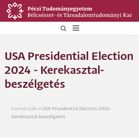
Ugrás
a
tartalomra
BTK
Főoldali
USA Presidential Election
menü
2024 - Kerekasztal-
beszélgetés
Események
USA Presidential Election 2024 -
Morzsa
Kerekasztal-beszélgetés