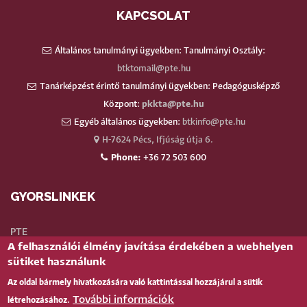
KAPCSOLAT
Általános tanulmányi ügyekben: Tanulmányi Osztály:
btktomail@pte.hu
Tanárképzést érintő tanulmányi ügyekben: Pedagógusképző
Központ:
pkkta@pte.hu
Egyéb általános ügyekben:
btkinfo@pte.hu
H-7624 Pécs, Ifjúság útja 6.
Phone:
+36 72 503 600
GYORSLINKEK
PTE
A felhasználói élmény javítása érdekében a webhelyen
Neptun
sütiket használunk
Webmail
Az oldal bármely hivatkozására való kattintással hozzájárul a sütik
Telefonkönyv
További információk
létrehozásához.
Teams