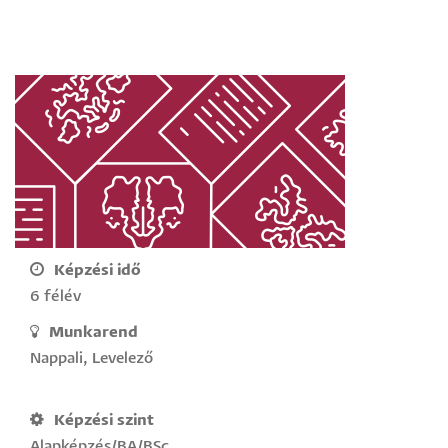
Képzési idő
6 félév
Munkarend
Nappali, Levelező
Képzési szint
Alapképzés/BA/BSc