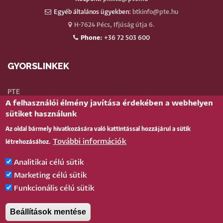
Egyéb általános ügyekben:
btkinfo@pte.hu
H-7624 Pécs, Ifjúság útja 6.
Phone:
+36 72 503 600
GYORSLINKEK
PTE
A felhasználói élmény javítása érdekében a webhelyen
Neptun
sütiket használunk
Webmail
Az oldal bármely hivatkozására való kattintással hozzájárul a sütik
Telefonkönyv
További információk
létrehozásához.
Teams
TÉR
(oktatói)
Analitikai célú sütik
Bejelentkezés
Marketing célú sütik
Funkcionális célú sütik
BELÉPÉS
Beállítások mentése
Pécsi Tudományegyetem |
Kancellária
|