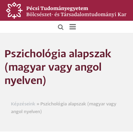
Ugrás
a
tartalomra
BTK
Főoldali
Pszichológia alapszak
menü
(magyar vagy angol
nyelven)
Képzéseink
Pszichológia alapszak (magyar vagy
Morzsa
angol nyelven)