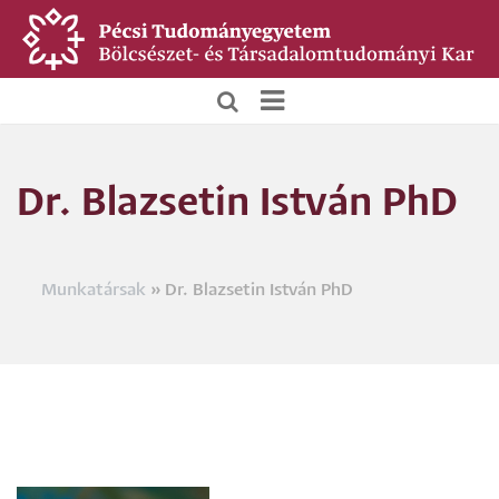
Ugrás
a
tartalomra
BTK
Főoldali
Dr. Blazsetin István PhD
menü
Munkatársak
Dr. Blazsetin István PhD
Morzsa