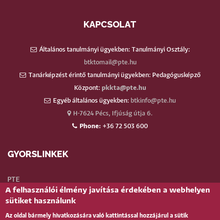
KAPCSOLAT
Általános tanulmányi ügyekben: Tanulmányi Osztály:
btktomail@pte.hu
Tanárképzést érintő tanulmányi ügyekben: Pedagógusképző
Központ:
pkkta@pte.hu
Egyéb általános ügyekben:
btkinfo@pte.hu
H-7624 Pécs, Ifjúság útja 6.
Phone:
+36 72 503 600
GYORSLINKEK
PTE
A felhasználói élmény javítása érdekében a webhelyen
Neptun
sütiket használunk
Webmail
Az oldal bármely hivatkozására való kattintással hozzájárul a sütik
Telefonkönyv