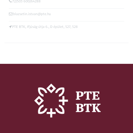
72/503 600/64288
blazsetin.istvan@pte.hu
PTE BTK, Ifjúság útja 6., D épület, 527, 528