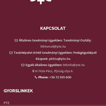
KAPCSOLAT
Általános tanulmányi ügyekben: Tanulmányi Osztály:
btktomail@pte.hu
Tanárképzést érintő tanulmányi ügyekben: Pedagógusképző
Központ:
pkkta@pte.hu
Egyéb általános ügyekben:
btkinfo@pte.hu
H-7624 Pécs, Ifjúság útja 6.
Phone:
+36 72 503 600
GYORSLINKEK
PTE