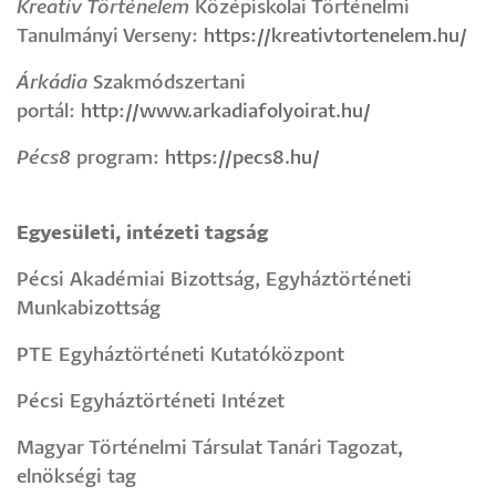
Kreatív Történelem
Középiskolai Történelmi
Tanulmányi Verseny:
https://kreativtortenelem.hu/
Árkádia
Szakmódszertani
portál:
http://www.arkadiafolyoirat.hu/
Pécs8
program:
https://pecs8.hu/
Egyesületi, intézeti tagság
Pécsi Akadémiai Bizottság, Egyháztörténeti
Munkabizottság
PTE Egyháztörténeti Kutatóközpont
Pécsi Egyháztörténeti Intézet
Magyar Történelmi Társulat Tanári Tagozat,
elnökségi tag