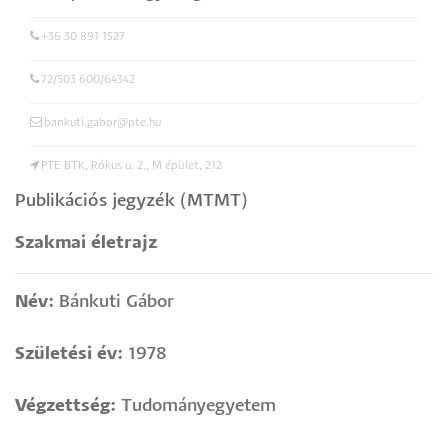
Program
,
doktori programvezető
+36 30 891 1527
72/503 600/64342
bankuti.gabor@pte.hu
PTE BTK, Rókus u. 2., M épület, 212
Publikációs jegyzék (MTMT)
Szakmai életrajz
Név:
Bánkuti Gábor
Születési év:
1978
Végzettség:
Tudományegyetem