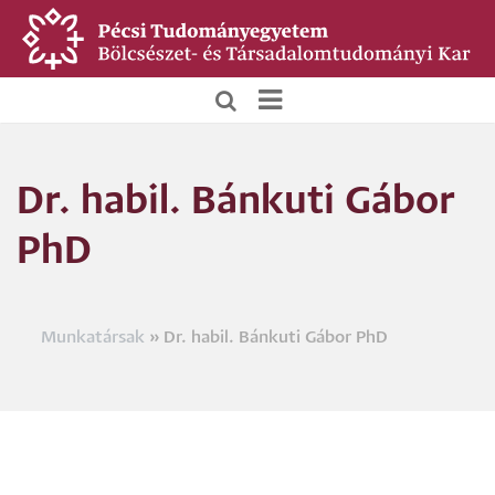
Ugrás
a
tartalomra
BTK
Főoldali
Dr. habil. Bánkuti Gábor
menü
PhD
Munkatársak
Dr. habil. Bánkuti Gábor PhD
Morzsa