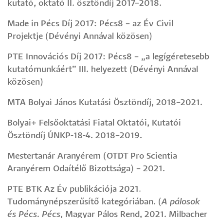
kutató, oktató II. ösztöndíj 2017–2018.
Made in Pécs Díj 2017: Pécs8 – az Év Civil
Projektje (Dévényi Annával közösen)
PTE Innovációs Díj 2017: Pécs8 – „a legígéretesebb
kutatómunkáért” III. helyezett (Dévényi Annával
közösen)
MTA Bolyai János Kutatási Ösztöndíj, 2018–2021.
Bolyai+ Felsőoktatási Fiatal Oktatói, Kutatói
Ösztöndíj ÚNKP-18-4. 2018–2019.
Mestertanár Aranyérem (OTDT Pro Scientia
Aranyérem Odaítélő Bizottsága) – 2021.
PTE BTK Az Év publikációja 2021.
Tudománynépszerűsítő kategóriában. (
A pálosok
és Pécs. Pécs
, Magyar Pálos Rend, 2021. Milbacher