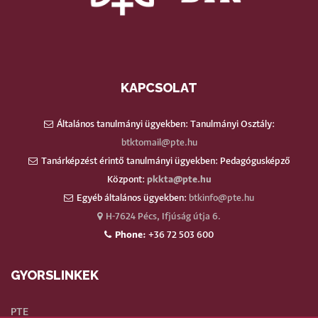
KAPCSOLAT
Általános tanulmányi ügyekben: Tanulmányi Osztály:
btktomail@pte.hu
Tanárképzést érintő tanulmányi ügyekben: Pedagógusképző
Központ:
pkkta@pte.hu
Egyéb általános ügyekben:
btkinfo@pte.hu
H-7624 Pécs, Ifjúság útja 6.
Phone:
+36 72 503 600
GYORSLINKEK
PTE