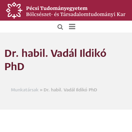
Ugrás
a
tartalomra
BTK
Főoldali
Dr. habil. Vadál Ildikó
menü
PhD
Munkatársak
Dr. habil. Vadál Ildikó PhD
Morzsa