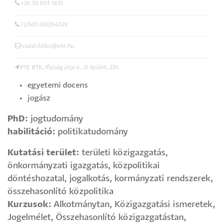
+36 30 893 1835
72/503 600/64328
vadal.ildiko@pte.hu
PTE BTK, Ifjúság útja 6., D épület, 224
egyetemi docens
jogász
PhD:
jogtudomány
habilitáció:
politikatudomány
Kutatási terület:
területi közigazgatás,
önkormányzati igazgatás, közpolitikai
döntéshozatal, jogalkotás, kormányzati rendszerek,
összehasonlító közpolitika
Kurzusok:
Alkotmánytan, Közigazgatási ismeretek,
Jogelmélet, Összehasonlító közigazgatástan,