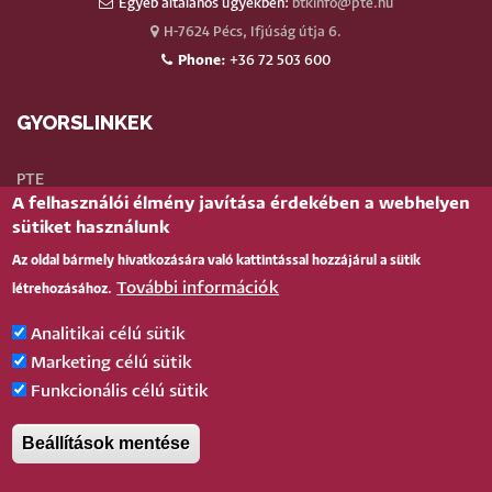
Egyéb általános ügyekben:
btkinfo@pte.hu
H-7624 Pécs, Ifjúság útja 6.
Phone:
+36 72 503 600
GYORSLINKEK
PTE
A felhasználói élmény javítása érdekében a webhelyen
Neptun
sütiket használunk
Webmail
Az oldal bármely hivatkozására való kattintással hozzájárul a sütik
Telefonkönyv
További információk
létrehozásához.
Teams
TÉR
(oktatói)
Analitikai célú sütik
Bejelentkezés
Marketing célú sütik
Funkcionális célú sütik
BELÉPÉS
Beállítások mentése
Pécsi Tudományegyetem |
Kancellária
|
Informatikai és Innovációs Igazgatóság
|
Portál