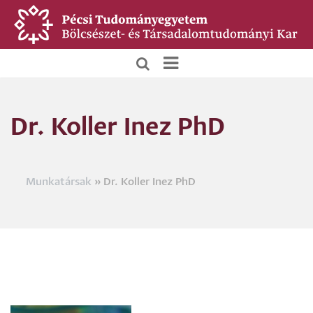
Ugrás
a
tartalomra
BTK
Főoldali
Dr. Koller Inez PhD
menü
Munkatársak
Dr. Koller Inez PhD
Morzsa