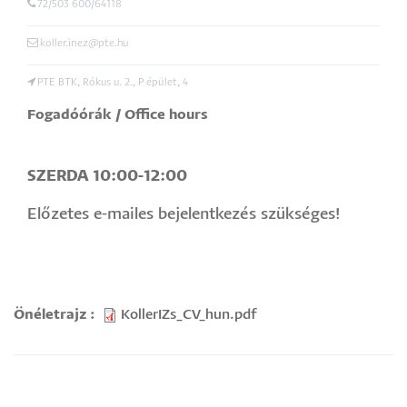
72/503 600/64118
koller.inez@pte.hu
PTE BTK, Rókus u. 2., P épület, 4
Fogadóórák / Office hours
SZERDA 10:00-12:00
Előzetes e-mailes bejelentkezés szükséges!
Önéletrajz
KollerIZs_CV_hun.pdf