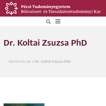
Ugrás
a
tartalomra
BTK
Főoldali
Dr. Koltai Zsuzsa PhD
menü
Munkatársak
Dr. Koltai Zsuzsa PhD
Morzsa