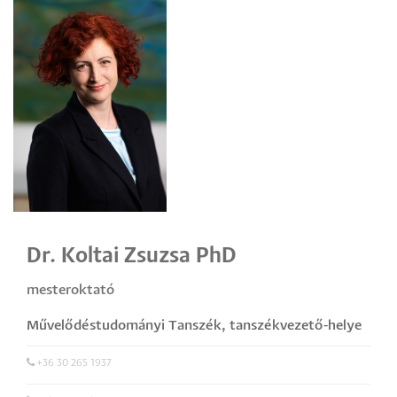
Dr. Koltai Zsuzsa PhD
mesteroktató
Művelődéstudományi Tanszék
,
tanszékvezető-helye
ttes
+36 30 265 1937