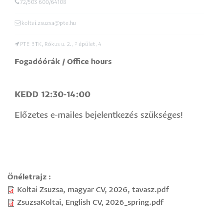
72/503 600/64108
koltai.zsuzsa@pte.hu
PTE BTK, Rókus u. 2., P épület, 4
Fogadóórák / Office hours
KEDD 12:30-14:00
Előzetes e-mailes bejelentkezés szükséges!
Önéletrajz
Koltai Zsuzsa, magyar CV, 2026, tavasz.pdf
ZsuzsaKoltai, English CV, 2026_spring.pdf