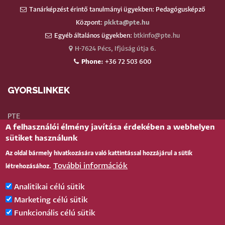
Tanárképzést érintő tanulmányi ügyekben: Pedagógusképző
Központ:
pkkta@pte.hu
Egyéb általános ügyekben:
btkinfo@pte.hu
H-7624 Pécs, Ifjúság útja 6.
Phone:
+36 72 503 600
GYORSLINKEK
PTE
A felhasználói élmény javítása érdekében a webhelyen
Neptun
sütiket használunk
Webmail
Az oldal bármely hivatkozására való kattintással hozzájárul a sütik
Telefonkönyv
További információk
létrehozásához.
Teams
TÉR
(oktatói)
Analitikai célú sütik
Bejelentkezés
Marketing célú sütik
Funkcionális célú sütik
BELÉPÉS