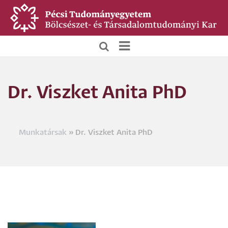
Ugrás
a
tartalomra
BTK
Főoldali
Dr. Viszket Anita PhD
menü
Munkatársak
Dr. Viszket Anita PhD
Morzsa