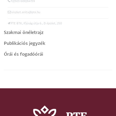
72/503 600/64159
viszket.anita@pte.hu
PTE BTK, Ifjúság útja 6., D épület, 250
Szakmai önéletrajz
Publikációs jegyzék
Órái és fogadóórái