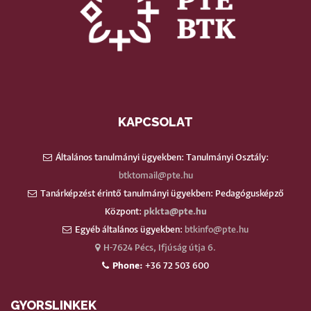
KAPCSOLAT
Általános tanulmányi ügyekben: Tanulmányi Osztály:
btktomail@pte.hu
Tanárképzést érintő tanulmányi ügyekben: Pedagógusképző
Központ:
pkkta@pte.hu
Egyéb általános ügyekben:
btkinfo@pte.hu
H-7624 Pécs, Ifjúság útja 6.
Phone:
+36 72 503 600
GYORSLINKEK