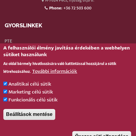
H-7624 Pécs, Ifjúság útja 6.
Phone:
+36 72 503 600
GYORSLINKEK
PTE
A felhasználói élmény javítása érdekében a webhelyen
Neptun
sütiket használunk
Webmail
Az oldal bármely hivatkozására való kattintással hozzájárul a sütik
Telefonkönyv
További információk
létrehozásához.
Teams
TÉR
(oktatói)
Analitikai célú sütik
Bejelentkezés
Marketing célú sütik
Funkcionális célú sütik
BELÉPÉS
Beállítások mentése
Pécsi Tudományegyetem |
Kancellária
|
Informatikai és Innovációs Igazgatóság
|
Portál
csoport
- 2020.