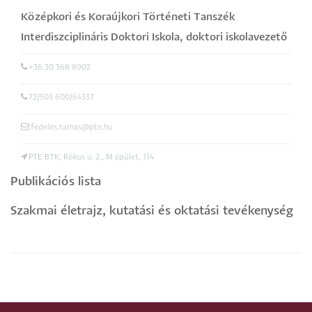
Középkori és Koraújkori Történeti Tanszék
Interdiszciplináris Doktori Iskola
,
doktori iskolavezető
+36 30 368 8902
72/503 600/64337
fedeles.tamas@pte.hu
PTE BTK, Rókus u. 2., M épület, 114
Publikációs lista
Szakmai életrajz, kutatási és oktatási tevékenység