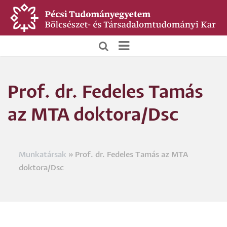
Ugrás
a
tartalomra
BTK
Főoldali
Prof. dr. Fedeles Tamás
menü
az MTA doktora/Dsc
Munkatársak
Prof. dr. Fedeles Tamás az MTA
Morzsa
doktora/Dsc