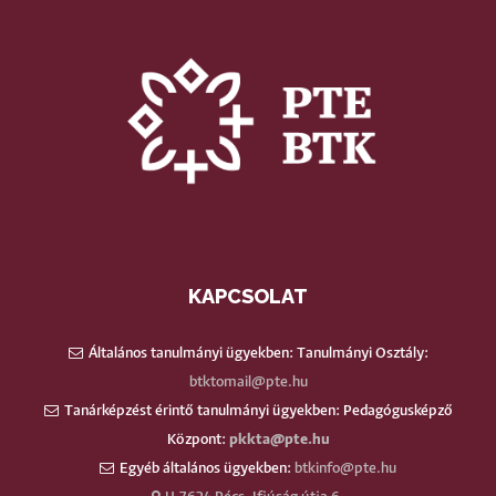
KAPCSOLAT
Általános tanulmányi ügyekben: Tanulmányi Osztály:
btktomail@pte.hu
Tanárképzést érintő tanulmányi ügyekben: Pedagógusképző
Központ:
pkkta@pte.hu
Egyéb általános ügyekben:
btkinfo@pte.hu