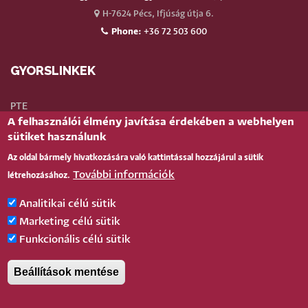
H-7624 Pécs, Ifjúság útja 6.
Phone:
+36 72 503 600
GYORSLINKEK
PTE
A felhasználói élmény javítása érdekében a webhelyen
Neptun
sütiket használunk
Webmail
Az oldal bármely hivatkozására való kattintással hozzájárul a sütik
Telefonkönyv
További információk
létrehozásához.
Teams
TÉR
(oktatói)
Analitikai célú sütik
Bejelentkezés
Marketing célú sütik
Funkcionális célú sütik
BELÉPÉS
Beállítások mentése
Pécsi Tudományegyetem |
Kancellária
|
Informatikai és Innovációs Igazgatóság
|
Portál