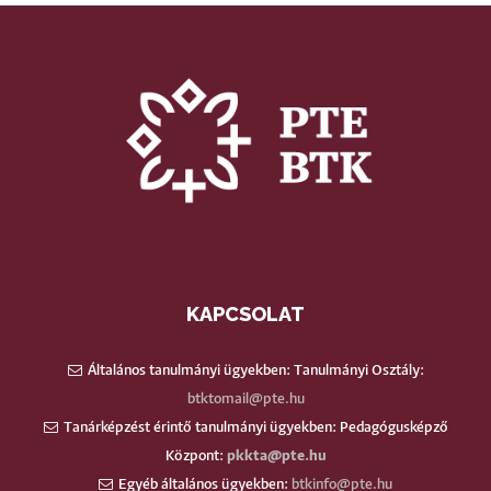
KAPCSOLAT
Általános tanulmányi ügyekben: Tanulmányi Osztály:
btktomail@pte.hu
Tanárképzést érintő tanulmányi ügyekben: Pedagógusképző
Központ:
pkkta@pte.hu
Egyéb általános ügyekben:
btkinfo@pte.hu