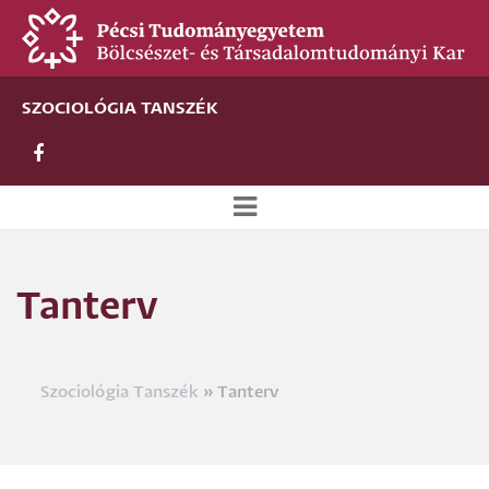
Ugrás
a
tartalomra
SZOCIOLÓGIA TANSZÉK
Új
alportál
Tanterv
menü
Szociológia Tanszék
Tanterv
Morzsa