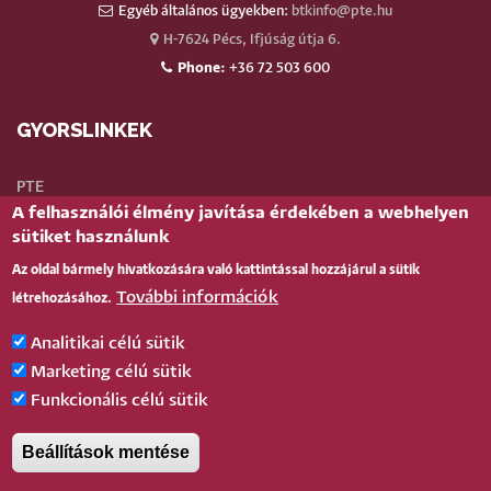
Egyéb általános ügyekben:
btkinfo@pte.hu
H-7624 Pécs, Ifjúság útja 6.
Phone:
+36 72 503 600
GYORSLINKEK
PTE
A felhasználói élmény javítása érdekében a webhelyen
Neptun
sütiket használunk
Webmail
Az oldal bármely hivatkozására való kattintással hozzájárul a sütik
Telefonkönyv
További információk
létrehozásához.
Teams
TÉR
(oktatói)
Analitikai célú sütik
Bejelentkezés
Marketing célú sütik
Funkcionális célú sütik
BELÉPÉS
Beállítások mentése
Pécsi Tudományegyetem |
Kancellária
|