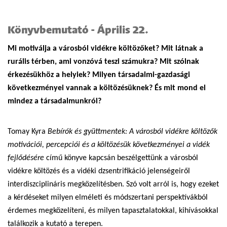
Könyvbemutató - Április 22.
Mi motiválja a városból vidékre költözőket? Mit látnak a
rurális térben, ami vonzóvá teszi számukra? Mit szólnak
érkezésükhöz a helyiek? Milyen társadalmi-gazdasági
következményei vannak a költözésüknek? És mit mond el
mindez a társadalmunkról?
Tomay Kyra
Bebírók és gyüttmentek: A városból vidékre költözők
motivációi, percepciói és a költözésük következményei a vidék
fejlődésére
című könyve kapcsán beszélgettünk a városból
vidékre költözés és a vidéki dzsentrifikáció jelenségeiről
interdiszciplináris megközelítésben. Szó volt arról is, hogy ezeket
a kérdéseket milyen elméleti és módszertani perspektívákból
érdemes megközelíteni, és milyen tapasztalatokkal, kihívásokkal
találkozik a kutató a terepen.