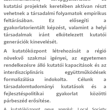
kutatási projektek keretében aktívan részt
vehetnek a társadalmi folyamatok empirikus
feltárásában. Ez elősegíti a
gyakorlatorientált képzést, valamint a helyi
társadalmak iránt elkötelezett kutatói
generációk kinevelését.
A kutatóközpont létrehozását a régió
növekvő szakmai igényei, az egyetemen
rendelkezésre álló kutatói kapacitások és az
interdiszciplináris együttműködések
formalizálása indokolta. Célunk a
társadalomtudományi kutatások és a
fejlesztéspolitikai gyakorlat közötti
párbeszéd erősítése.
A kutatóközpont neve angolul: Local Society