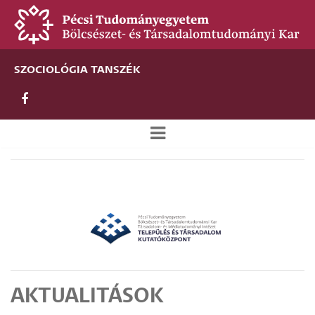
Ugrás
a
tartalomra
SZOCIOLÓGIA TANSZÉK
Új
alportál
menü
AKTUALITÁSOK