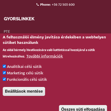
Phone:
+36 72 503 600
GYORSLINKEK
PTE
A felhasználói élmény javítása érdekében a webhelyen
Neptun
sütiket használunk
Webmail
Az oldal bármely hivatkozására való kattintással hozzájárul a sütik
Telefonkönyv
További információk
létrehozásához.
Teams
TÉR
(oktatói)
Analitikai célú sütik
Bejelentkezés
Marketing célú sütik
Funkcionális célú sütik
BELÉPÉS
Beállítások mentése
Pécsi Tudományegyetem |
Kancellária
|
Informatikai és Innovációs Igazgatóság
|
Portál
csoport
- 2020.
Összes süti elfogadása