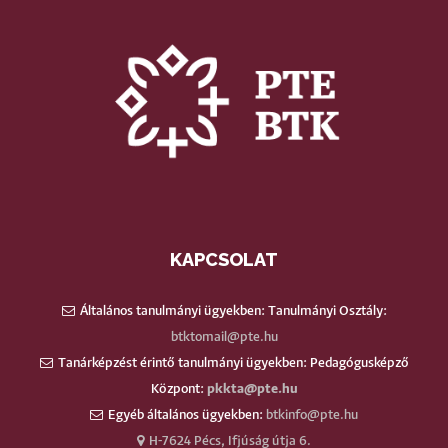
KAPCSOLAT
Általános tanulmányi ügyekben: Tanulmányi Osztály:
btktomail@pte.hu
Tanárképzést érintő tanulmányi ügyekben: Pedagógusképző
Központ:
pkkta@pte.hu
Egyéb általános ügyekben:
btkinfo@pte.hu
H-7624 Pécs, Ifjúság útja 6.