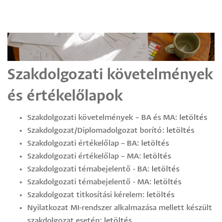
Szakdolgozati követelmények
és értékelőlapok
Szakdolgozati követelmények – BA és MA:
letöltés
Szakdolgozat/Diplomadolgozat borító:
letöltés
Szakdolgozati értékelőlap – BA:
letöltés
Szakdolgozati értékelőlap – MA:
letöltés
Szakdolgozati témabejelentő - BA:
letöltés
Szakdolgozati témabejelentő - MA:
letöltés
Szakdolgozat titkosítási kérelem:
letöltés
Nyilatkozat MI-rendszer alkalmazása mellett készült
szakdolgozat esetén:
letöltés