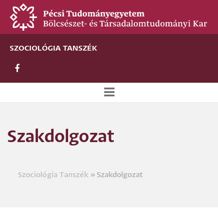
Ugrás
a
tartalomra
SZOCIOLÓGIA TANSZÉK
Új
alportál
Szakdolgozat
menü
Szociológia Tanszék
Szakdolgozat
Morzsa