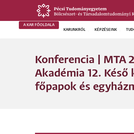
Ugrás
a
tartalomra
A KAR FŐOLDALA
KARUNKRÓL
KÉPZÉSEINK
TUD
BTK
Főoldali
Konferencia | MTA 2
menü
Akadémia 12. Késő 
főpapok és egyház