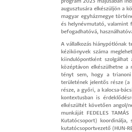
program 2023 májusában indu
augusztusára elkészüljön a kö
magyar egyházmegye történeti
és helynévmutató, valamint 
befogadhatóvá, használhatóv
A vállalkozás hiánypótlónak 
kézikönyvek száma meglehető
kiindulópontként szolgálhat
középtávon elkészülhetne a 
tényt sem, hogy a trianoni
területének jelentős része (a 
része, a győri, a kalocsa-bá
kontextusban is érdeklődés
elkészültét követően angol/
munkáját FEDELES TAMÁS p
Kutatócsoport) koordinálja,
kutatócsoportvezető (HUN-R