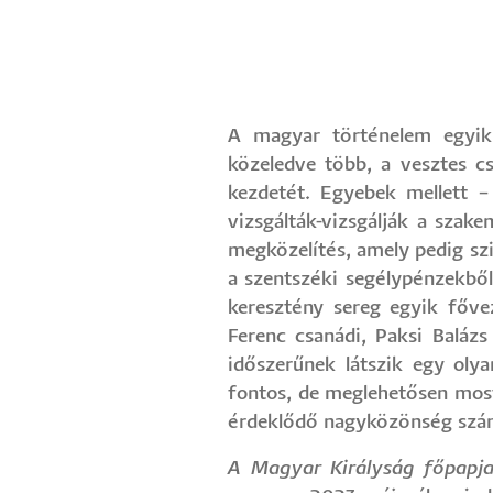
A magyar történelem egyik
közeledve több, a vesztes c
kezdetét. Egyebek mellett – 
vizsgálták-vizsgálják a sza
megközelítés, amely pedig sz
a szentszéki segélypénzekből 
keresztény sereg egyik fővez
Ferenc csanádi, Paksi Balázs
időszerűnek látszik egy oly
fontos, de meglehetősen most
érdeklődő nagyközönség szám
A Magyar Királyság főpapja