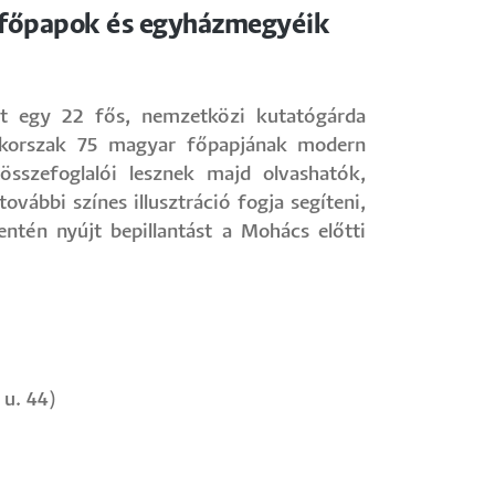
i főpapok és egyházmegyéik
tt egy 22 fős, nemzetközi kutatógárda
 korszak 75 magyar főpapjának modern
összefoglalói lesznek majd olvashatók,
ábbi színes illusztráció fogja segíteni,
tén nyújt bepillantást a Mohács előtti
 u. 44)