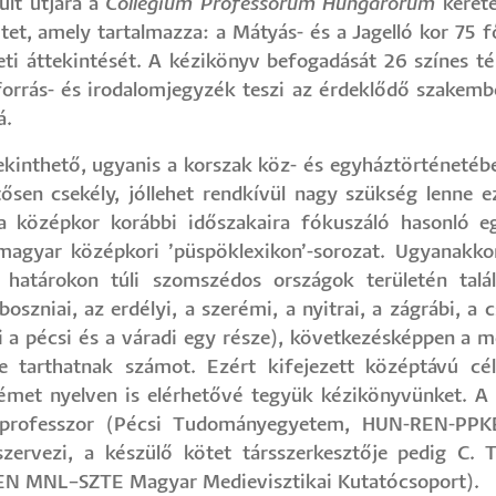
lt útjára a
Collegium Professorum Hungarorum
kerete
tet, amely tartalmazza: a Mátyás- és a Jagelló kor 75 fő
 áttekintését. A kézikönyv befogadását 26 színes térk
forrás- és irodalomjegyzék teszi az érdeklődő szakem
á.
tekinthető, ugyanis a korszak köz- és egyháztörténetéb
sen csekély, jóllehet rendkívül nagy szükség lenne e
 a középkor korábbi időszakaira fókuszáló hasonló eg
magyar középkori ’püspöklexikon’-sorozat. Ugyanakko
 határokon túli szomszédos országok területén ta
boszniai, az erdélyi, a szerémi, a nyitrai, a zágrábi, a 
csi a pécsi és a váradi egy része), következésképpen a
re tarthatnak számot. Ezért kifejezett középtávú c
német nyelven is elérhetővé tegyük kézikönyvünket. A
rofesszor (Pécsi Tudományegyetem, HUN-REN-PPKE
 szervezi, a készülő kötet társszerkesztője pedig 
EN MNL–SZTE Magyar Medievisztikai Kutatócsoport).