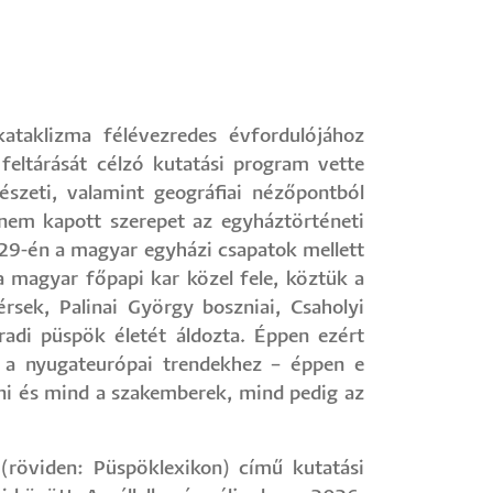
taklizma félévezredes évfordulójához
feltárását célzó kutatási program vette
gészeti, valamint geográfiai nézőpontból
 nem kapott szerepet az egyháztörténeti
 29-én a magyar egyházi csapatok mellett
a magyar főpapi kar közel fele, köztük a
rsek, Palinai György boszniai, Csaholyi
radi püspök életét áldozta. Éppen ezért
ve a nyugateurópai trendekhez – éppen e
ani és mind a szakemberek, mind pedig az
(röviden: Püspöklexikon) című kutatási