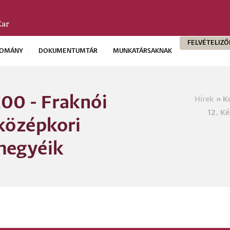
FELVÉTELIZ
OMÁNY
DOKUMENTUMTÁR
MUNKATÁRSAKNAK
00 - Fraknói
Hírek
Ko
Morzs
12. K
középkori
megyéik