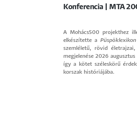
Konferencia | MTA 20
A Mohács500 projekthez ill
elkészítette a
Püspöklexikon
szemléletű, rövid életrajza
megjelenése 2026 augusztus v
így a kötet széleskörű érde
korszak históriájába.