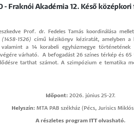
0 - Fraknói Akadémia 12. Késő középkor
eszkedve Prof. dr. Fedeles Tamás koordinálása melle
(1458-1526)
című kézikönyv kéziratát, amelyben a
i, valamint a 14 korabeli egyházmegye történetének 
égére várható. A befogadást 26 színes térkép és 65 tov
klődésre tarthat számot. A szimpózium e tematika men
Időpont:
2026. június 25-27.
Helyszín:
MTA PAB székház (Pécs, Jurisics Miklós
A részletes program
ITT
olvasható.