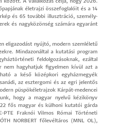
i között. A vállalkozás célja, hogy 2026.
papjának életrajzi összefoglalóit és a 14
ép és 65 további illusztráció, személy-
berek és nagyközönség számára egyaránt
en eligazodást nyújtó, modern szemléletű
zekre. Mindazonáltal a kutatási program
yháztörténeti feldolgozásoknak, ezáltal
r nem hagyhatjuk figyelmen kívül azt a
lálható a késő középkori egyházmegyék
csanádi, az esztergomi és az egri jelentős
 modern püspökéletrajzok Kárpát-medencei
élunk, hogy a magyar nyelvű kézikönyv
 22 fős magyar és külhoni kutatói gárda
-PTE Fraknói Vilmos Római Történeti
C. TÓTH NORBERT főlevéltáros (MNL OL),