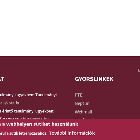
AT
GYORSLINKEK
BE
nulmányi ügyekben: Tanulmányi
PTE
ail@pte.hu
Neptun
 érintő tanulmányi ügyekben:
Webmail
ő Központ:
pkkta@pte.hu
Telefonkönyv
n a webhelyen sütiket használunk
ános ügyekben:
btkinfo@pte.hu
Teams
További információk
árul a sütik létrehozásához.
fjúság útja 6.
TÉR
(oktatói)