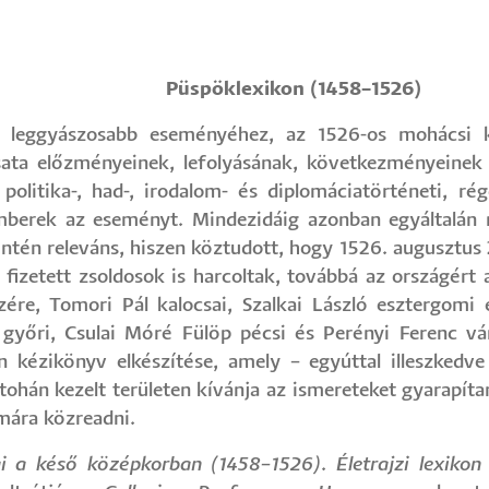
Püspöklexikon (1458–1526)
 leggyászosabb eseményéhez, az 1526-os mohácsi ka
sata előzményeinek, lefolyásának, következményeinek 
politika-, had-, irodalom- és diplomáciatörténeti, ré
kemberek az eseményt. Mindezidáig azonban egyáltalán
intén releváns, hiszen köztudott, hogy 1526. augusztus
fizetett zsoldosok is harcoltak, továbbá az országért 
ére, Tomori Pál kalocsai, Szalkai László esztergomi é
 győri, Csulai Móré Fülöp pécsi és Perényi Ferenc vá
an kézikönyv elkészítése, amely – egyúttal illeszked
ohán kezelt területen kívánja az ismereteket gyarapít
ára közreadni.
i a késő középkorban (1458–1526)
.
Életrajzi lexikon