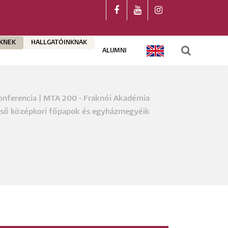
ŐKNEK
HALLGATÓINKNAK
ALUMNI
ENGLISH
nferencia | MTA 200 - Fraknói Akadémia
a
éső középkori főpapok és egyházmegyéik