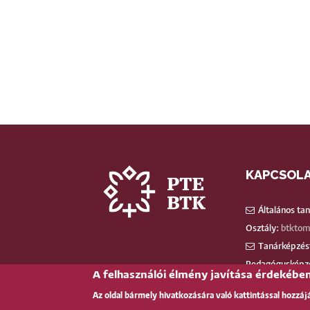
KAPCSOL
Általános ta
Osztály:
btktom
Tanárképzést
Pedagógusképz
A felhasználói élmény javítása érdekébe
Egyéb által
Az oldal bármely hivatkozására való kattintással hozzáj
H-7624 Pécs, I