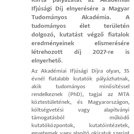
Kiírta pályázatát az Akadémiai
Ifjúsági Díj elnyerésére a Magyar
Tudományos Akadémia. A
tudományos élet területén
dolgozó, kutatást végző fiatalok
eredményeinek elismerésére
létrehozott díj 2027-re is
elnyerhető.
Az Akadémiai Ifjúsági Díjra olyan, 35
évnél fiatalabb kutatók pályázhatnak,
akik tudományos minősítéssel
rendelkeznek (PhD), tagjai az MTA
köztestületének, és Magyarországon,
költségvetési vagy alapítványi
támogatásból működő
kutatóközpontok, kutatóintézetek,
egyetemek vagy alapító okiratuk szerint