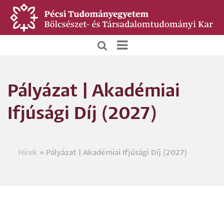
Ugrás
a
tartalomra
BTK
Főoldali
Pályázat | Akadémiai
menü
Ifjúsági Díj (2027)
Hírek
Pályázat | Akadémiai Ifjúsági Díj (2027)
Morzsa