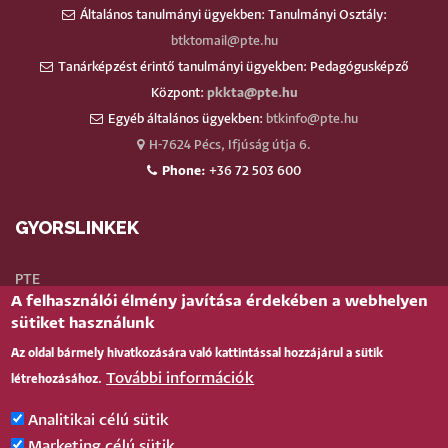
Általános tanulmányi ügyekben: Tanulmányi Osztály:
btktomail@pte.hu
Tanárképzést érintő tanulmányi ügyekben: Pedagógusképző
Központ:
pkkta@pte.hu
Egyéb általános ügyekben:
btkinfo@pte.hu
H-7624 Pécs, Ifjúság útja 6.
Phone:
+36 72 503 600
GYORSLINKEK
PTE
A felhasználói élmény javítása érdekében a webhelyen
Neptun
sütiket használunk
Webmail
Az oldal bármely hivatkozására való kattintással hozzájárul a sütik
Telefonkönyv
További információk
létrehozásához.
Teams
TÉR
(oktatói)
Analitikai célú sütik
Bejelentkezés
Marketing célú sütik