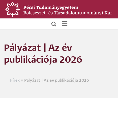
Ugrás
a
tartalomra
BTK
Főoldali
Pályázat | Az év
menü
publikációja 2026
Hírek
Pályázat | Az év publikációja 2026
Morzsa