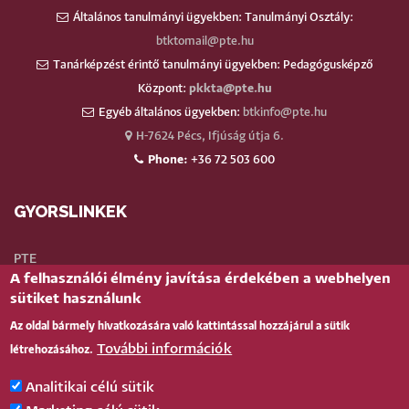
Általános tanulmányi ügyekben: Tanulmányi Osztály:
btktomail@pte.hu
Tanárképzést érintő tanulmányi ügyekben: Pedagógusképző
Központ:
pkkta@pte.hu
Egyéb általános ügyekben:
btkinfo@pte.hu
H-7624 Pécs, Ifjúság útja 6.
Phone:
+36 72 503 600
GYORSLINKEK
PTE
A felhasználói élmény javítása érdekében a webhelyen
Neptun
sütiket használunk
Webmail
Az oldal bármely hivatkozására való kattintással hozzájárul a sütik
Telefonkönyv
További információk
létrehozásához.
Teams
TÉR
(oktatói)
Analitikai célú sütik
Bejelentkezés