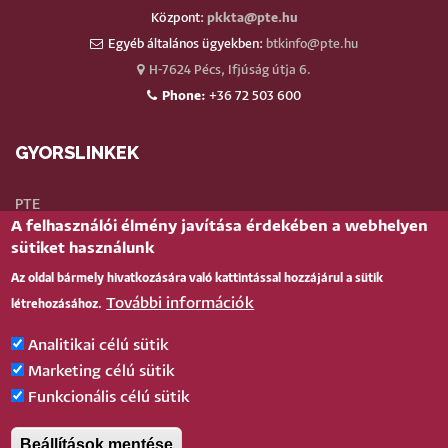
Központ:
pkkta@pte.hu
Egyéb általános ügyekben:
btkinfo@pte.hu
H-7624 Pécs, Ifjúság útja 6.
Phone:
+36 72 503 600
GYORSLINKEK
PTE
A felhasználói élmény javítása érdekében a webhelyen
Neptun
sütiket használunk
Webmail
Az oldal bármely hivatkozására való kattintással hozzájárul a sütik
Telefonkönyv
További információk
létrehozásához.
Teams
TÉR
(oktatói)
Analitikai célú sütik
Bejelentkezés
Marketing célú sütik
Funkcionális célú sütik
BELÉPÉS
Beállítások mentése