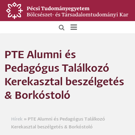
Ugrás
a
tartalomra
BTK
Főoldali
PTE Alumni és
menü
Pedagógus Találkozó
Kerekasztal beszélgetés
& Borkóstoló
Hírek
PTE Alumni és Pedagógus Találkozó
Morzsa
Kerekasztal beszélgetés & Borkóstoló