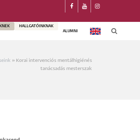
ŐKNEK
HALLGATÓINKNAK
ALUMNI
ENGLISH
seink
Korai intervenciós mentálhigiénés
a
tanácsadás mesterszak
nkarend