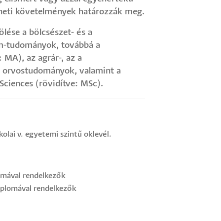
neti követelmények határozzák meg.
lése a bölcsészet- és a
om-tudományok, továbbá a
 MA), az agrár-, az a
z orvostudományok, valamint a
Sciences (rövidítve: MSc).
kolai v. egyetemi szintű oklevél.
lomával rendelkezők
diplomával rendelkezők