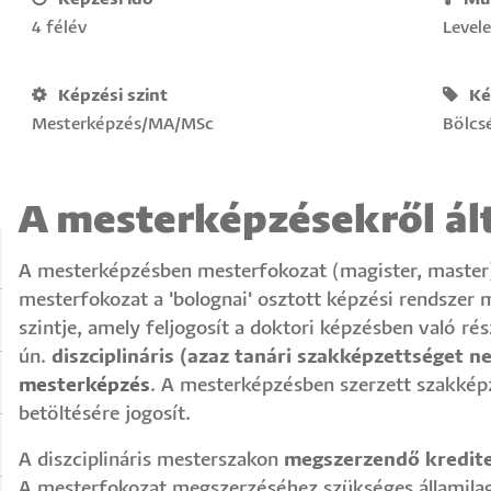
4 félév
Level
Képzési szint
Ké
Mesterképzés/MA/MSc
Bölcs
A mesterképzésekről ál
A mesterképzésben mesterfokozat (magister, master)
mesterfokozat a 'bolognai' osztott képzési rendszer
szintje, amely feljogosít a doktori képzésben való rész
ún.
diszciplináris
(azaz tanári szakképzettséget n
mesterképzés
. A mesterképzésben szerzett szakké
betöltésére jogosít.
A diszciplináris mesterszakon
megszerzendő kreditek
A mesterfokozat megszerzéséhez szükséges államilag