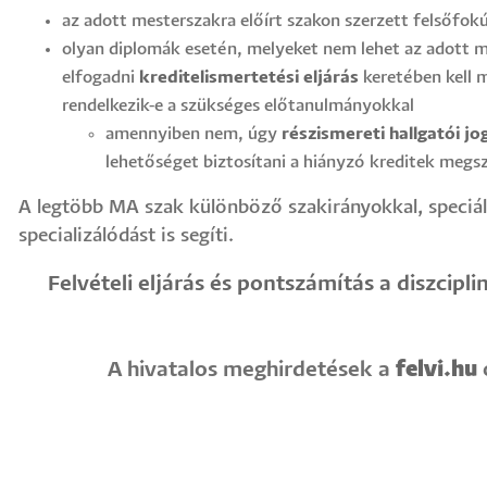
az adott mesterszakra előírt szakon szerzett felsőfokú
olyan diplomák esetén, melyeket nem lehet az adott m
elfogadni
kreditelismertetési eljárás
keretében kell m
rendelkezik-e a szükséges előtanulmányokkal
amennyiben nem, úgy
részismereti hallgatói j
lehetőséget biztosítani a hiányzó kreditek megs
A legtöbb MA szak különböző szakirányokkal, speciál
specializálódást is segíti.
Felvételi eljárás és pontszámítás a diszcip
felvi.hu
A hivatalos meghirdetések a