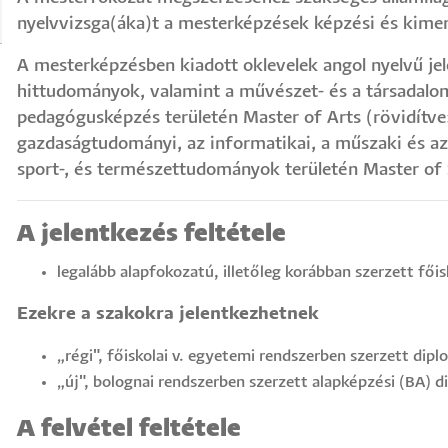
nyelvvizsga(áka)t a mesterképzések képzési és kime
A mesterképzésben kiadott oklevelek angol nyelvű jelö
hittudományok, valamint a művészet- és a társadal
pedagógusképzés területén Master of Arts (rövidítve:
gazdaságtudományi, az informatikai, a műszaki és a
sport-, és természettudományok területén Master of 
A jelentkezés feltétele
legalább alapfokozatú, illetőleg korábban szerzett főis
Ezekre a szakokra jelentkezhetnek
„régi", főiskolai v. egyetemi rendszerben szerzett dip
„új", bolognai rendszerben szerzett alapképzési (BA) 
A felvétel feltétele