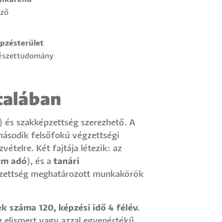
ező
pzésterület
észettudomány
talában
 és szakképzettség szerezhető. A
 második felsőfokú végzettségi
vételre. Két fajtája létezik: az
em adó
), és a
tanári
pzettség meghatározott munkakörök
 száma 120, képzési idő 4 félév.
 elismert vagy azzal egyenértékű