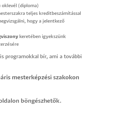
 oklevél (diploma)
esterszakra teljes kreditbeszámítással
egvizsgálni, hogy a jelentkező
ogviszony
keretében igyekszünk
zerzésére
is programokkal bír, ami a további
lináris mesterképzési szakokon
oldalon böngészhetők.