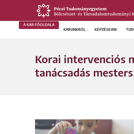
Ugrás
a
tartalomra
A KAR FŐOLDALA
KARUNKRÓL
KÉPZÉSEINK
TUD
BTK
Főoldali
Korai intervenciós 
menü
tanácsadás mesters