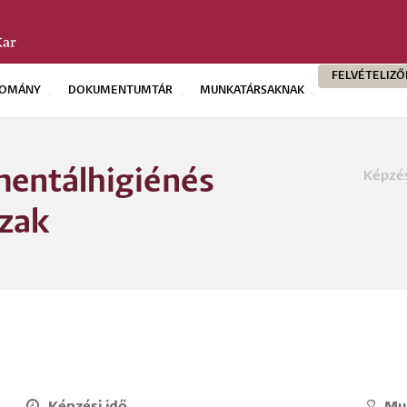
FELVÉTELIZ
OMÁNY
DOKUMENTUMTÁR
MUNKATÁRSAKNAK
mentálhigiénés
Képzé
Morzs
zak
Képzési idő
Mu