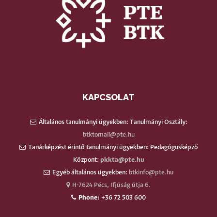
KAPCSOLAT
Általános tanulmányi ügyekben: Tanulmányi Osztály:
btktomail@pte.hu
Tanárképzést érintő tanulmányi ügyekben: Pedagógusképző
Központ:
pkkta@pte.hu
Egyéb általános ügyekben:
btkinfo@pte.hu
H-7624 Pécs, Ifjúság útja 6.
Phone:
+36 72 503 600