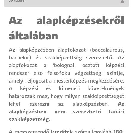
Jó tudni!
Az alapképzésekről
általában
Az alapképzésben alapfokozat (baccalaureus,
bachelor) és szakképzettség szerezhető. Az
alapfokozat a 'bolognai' osztott képzési
rendszer első felsőfokú végzettségi szintje,
amely feljogosít a mesterképzés megkezdésére.
A képzési és kimeneti követelmények
határozzák meg, hogy milyen szakképzettséget
lehet szerezni az alapképzésben.
Az
alapképzésben nem szerezhető tanári
szakképzettség.
A megszerzendő
kreditek
száma legalább
180
,