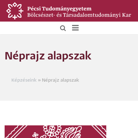
Ugrás
a
tartalomra
BTK
Főoldali
Néprajz alapszak
menü
Képzéseink
Néprajz alapszak
Morzsa