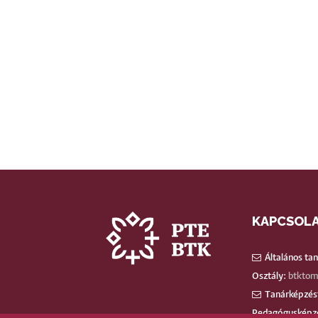
KAPCSOL
Általános ta
Osztály:
btktom
Tanárképzést
Pedagógusképz