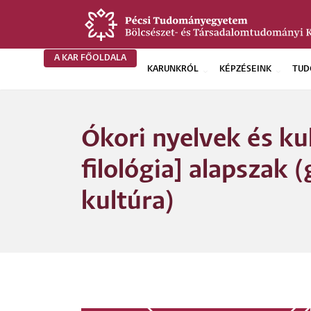
Ugrás
a
tartalomra
A KAR FŐOLDALA
KARUNKRÓL
KÉPZÉSEINK
TUD
BTK
Főoldali
Ókori nyelvek és kul
menü
filológia] alapszak
kultúra)