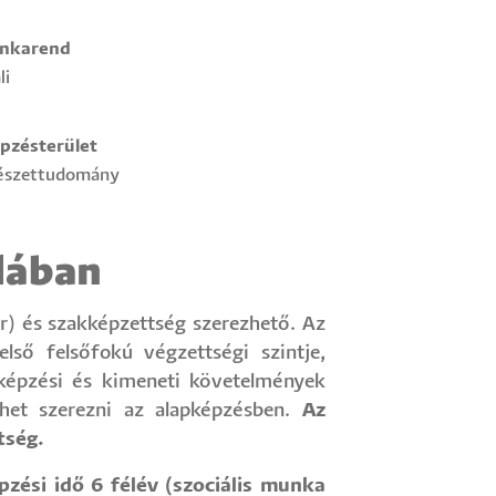
nkarend
li
pzésterület
észettudomány
lában
r) és szakképzettség szerezhető. Az
első felsőfokú végzettségi szintje,
képzési és kimeneti követelmények
het szerezni az alapképzésben.
Az
tség.
pzési idő 6 félév (szociális munka