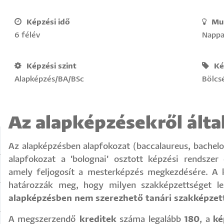
Képzési idő
Mu
6 félév
Nappa
Képzési szint
Ké
Alapképzés/BA/BSc
Bölcs
Az alapképzésekről álta
Az alapképzésben alapfokozat (baccalaureus, bachelo
alapfokozat a 'bolognai' osztott képzési rendszer 
amely feljogosít a mesterképzés megkezdésére. A 
határozzák meg, hogy milyen szakképzettséget le
alapképzésben nem szerezhető tanári szakképzet
A megszerzendő
kreditek
száma legalább
180
, a
ké