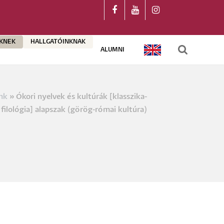
ŐKNEK
HALLGATÓINKNAK
ALUMNI
ENGLISH
nk
Ókori nyelvek és kultúrák [klasszika-
a
filológia] alapszak (görög-római kultúra)