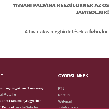
TANÁRI PÁLYÁRA KÉSZÜLŐKNEK AZ O
JAVASOLJUK!
felvi.hu
A hivatalos meghirdetések a
AT
GYORSLINKEK
BE
nulmányi ügyekben: Tanulmányi
PTE
ail@pte.hu
Neptun
 érintő tanulmányi ügyekben:
Webmail
ő Központ:
pkkta@pte.hu
Telefonkönyv