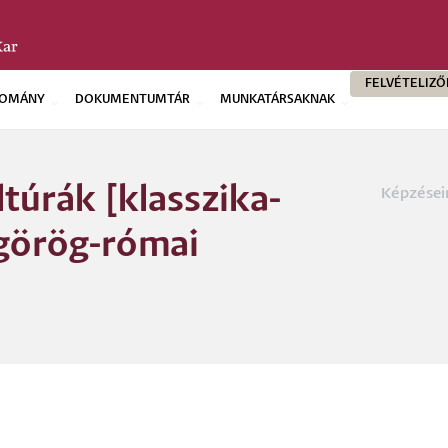
FELVÉTELIZ
OMÁNY
DOKUMENTUMTÁR
MUNKATÁRSAKNAK
túrák [klasszika-
Képzései
Morzs
 (görög-római