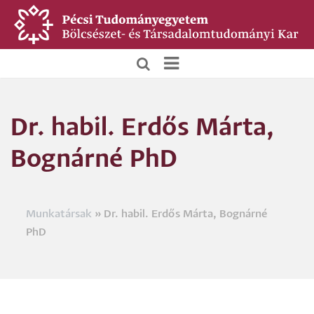
Ugrás
a
tartalomra
BTK
Főoldali
Dr. habil. Erdős Márta,
menü
Bognárné PhD
Munkatársak
Dr. habil. Erdős Márta, Bognárné
Morzsa
PhD