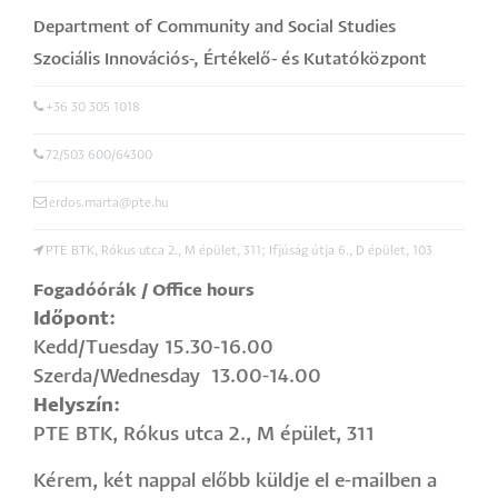
Department of Community and Social Studies
Szociális Innovációs-, Értékelő- és Kutatóközpont
+36 30 305 1018
72/503 600/64300
erdos.marta@pte.hu
PTE BTK, Rókus utca 2., M épület, 311; Ifjúság útja 6., D épület, 103
Fogadóórák / Office hours
Időpont:
Kedd/Tuesday 15.30-16.00
Szerda/Wednesday 13.00-14.00
Helyszín:
PTE BTK, Rókus utca 2., M épület, 311
Kérem, két nappal előbb küldje el e-mailben a