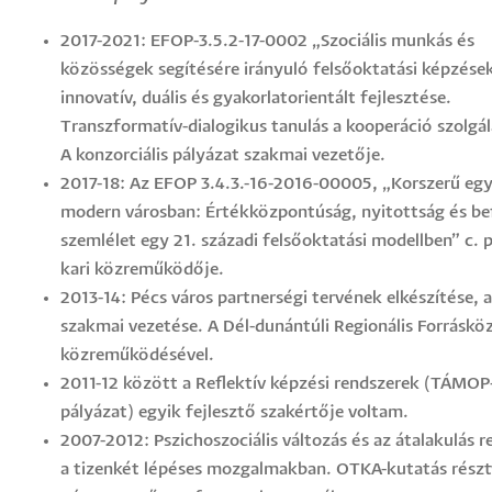
2017-2021: EFOP-3.5.2-17-0002 „Szociális munkás és
közösségek segítésére irányuló felsőoktatási képzése
innovatív, duális és gyakorlatorientált fejlesztése.
Transzformatív-dialogikus tanulás a kooperáció szolgá
A konzorciális pályázat szakmai vezetője.
2017-18: Az EFOP 3.4.3.-16-2016-00005, „Korszerű eg
modern városban: Értékközpontúság, nyitottság és b
szemlélet egy 21. századi felsőoktatási modellben” c. 
kari közreműködője.
2013-14: Pécs város partnerségi tervének elkészítése, a
szakmai vezetése. A Dél-dunántúli Regionális Forráskö
közreműködésével.
2011-12 között a Reflektív képzési rendszerek (TÁMOP
pályázat) egyik fejlesztő szakértője voltam.
2007-2012: Pszichoszociális változás és az átalakulás r
a tizenkét lépéses mozgalmakban. OTKA-kutatás részt