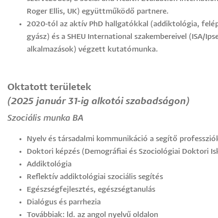
Roger Ellis, UK) együttműködő partnere.
2020-tól az aktív PhD hallgatókkal (addiktológia, felé
gyász) és a SHEU International szakembereivel (ISA/Ips
alkalmazások) végzett kutatómunka.
Oktatott területek
(2025 január 31-ig alkotói szabadságon)
Szociális munka BA
Nyelv és társadalmi kommunikáció a segítő professzi
Doktori képzés (Demográfiai és Szociológiai Doktori Is
Addiktológia
Reflektív addiktológiai szociális segítés
Egészségfejlesztés, egészségtanulás
Dialógus és parrhezia
Továbbiak: ld. az angol nyelvű oldalon