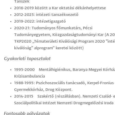
Tanszék
2016-2019 között a Kar oktatási dékánhelyettese
2012-2023: intézeti tanszékvezető
2019-2022: intézetigazgató
2020-21: Tudományos főmunkatárs, Pécsi
Tudományegyetem, Közgazdaságtudományi Kar (A 202
TKP2020 „Tématerületi Kiválósági Program 2020 "int
kiválóság" alprogram” keretei között)
Gyakorlati tapasztalat
1995-2000 Mentálhigiénikus, Baranya Megyei Kórhá
Krízisambulancia
1988-1995: Pszichoszociális tanácsadó, Kerpel-Froniu
Gyermekkórház, Drog Központ.
2014-2015 Szakértő (részállásban). Nemzeti Család- 
Szociálpolitikai Intézet Nemzeti Drogmegelőzési Iroda
Fontosabb pályázatok