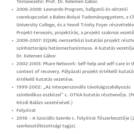
Témavezető: Prof. Dr. Kelemen Gábor.
2006-2008: Leonardo Program, hallgatói és oktatói
cserekapcsolat a Babes-Bolyai Tudományegyetem, a C
University College, és a Yeovil Trinity Foyer részvételév
Projekt-tervezés, projektírás, a projekt szakmai vezető
2006-2007: EQUAL nemzetközi kutatási projekt résztv
színházterápia hatásmechanizmusa. A kutatás vezetője
Dr. Kelemen Gábor
2002-2003: Phare Network: Self-help and self-care in t
context of recovery. Pályázati projekt értékelő kutatá
értékelő kutatás vezetése.
1999-2002: „Az interperszonális távolságszabályozás
szimbolikus eszközei” c. OTKA kutatás résztvevője. (Pr
Kézdi Balázs vezetésével.)
Folyóirat
2018- : A Szociális Szemle c. folyóirat főszerkesztője 
szerkesztőbizottsági tagja).