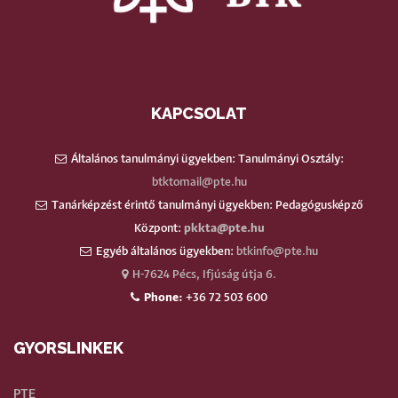
KAPCSOLAT
Általános tanulmányi ügyekben: Tanulmányi Osztály:
btktomail@pte.hu
Tanárképzést érintő tanulmányi ügyekben: Pedagógusképző
Központ:
pkkta@pte.hu
Egyéb általános ügyekben:
btkinfo@pte.hu
H-7624 Pécs, Ifjúság útja 6.
Phone:
+36 72 503 600
GYORSLINKEK
PTE