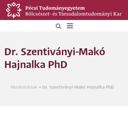
Ugrás
a
tartalomra
BTK
Főoldali
Dr. Szentiványi-Makó
menü
Hajnalka PhD
Munkatársak
Dr. Szentiványi-Makó Hajnalka PhD
Morzsa