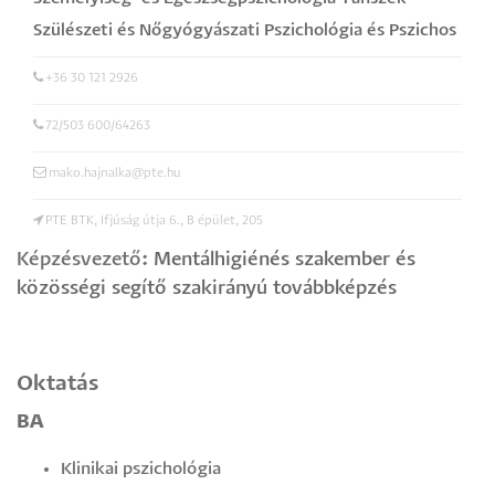
Szülészeti és Nőgyógyászati Pszichológia és Pszichos
zomatika Kutatócsoport
,
vezető
+36 30 121 2926
72/503 600/64263
mako.hajnalka@pte.hu
PTE BTK, Ifjúság útja 6., B épület, 205
Képzésvezető
:
Mentálhigiénés szakember és
közösségi segítő szakirányú továbbképzés
Oktatás
BA
Klinikai pszichológia