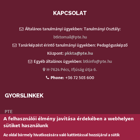
KAPCSOLAT
Általános tanulmányi ügyekben: Tanulmányi Osztály:
btktomail@pte.hu
Tanárképzést érintő tanulmányi ügyekben: Pedagógusképző
Központ:
pkkta@pte.hu
Egyéb általános ügyekben:
btkinfo@pte.hu
H-7624 Pécs, Ifjúság útja 6.
Phone:
+36 72 503 600
GYORSLINKEK
PTE
A felhasználói élmény javítása érdekében a webhelyen
Neptun
sütiket használunk
Webmail
Az oldal bármely hivatkozására való kattintással hozzájárul a sütik
Telefonkönyv