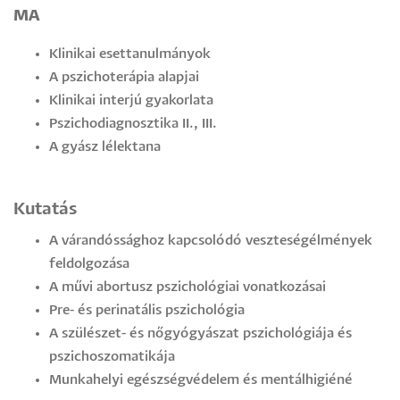
MA
Klinikai esettanulmányok
A pszichoterápia alapjai
Klinikai interjú gyakorlata
Pszichodiagnosztika II., III.
A gyász lélektana
Kutatás
A várandóssághoz kapcsolódó veszteségélmények
feldolgozása
A művi abortusz pszichológiai vonatkozásai
Pre- és perinatális pszichológia
A szülészet- és nőgyógyászat pszichológiája és
pszichoszomatikája
Munkahelyi egészségvédelem és mentálhigiéné