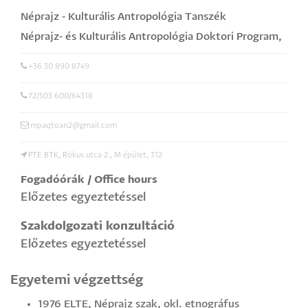
Néprajz - Kulturális Antropológia Tanszék
Néprajz- és Kulturális Antropológia Doktori Program
,
doktori programvezető
+36 30 890 8749
72/503 600/64318
mpaqtoan2@gmail.com
PTE BTK, Rókus utca 2., M épület, 312
Fogadóórák / Office hours
Előzetes egyeztetéssel
Szakdolgozati konzultáció
Előzetes egyeztetéssel
Egyetemi végzettség
1976 ELTE, Néprajz szak, okl. etnográfus