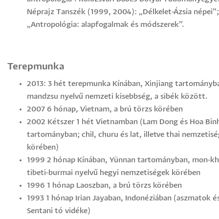
Néprajz Tanszék (1999, 2004): „Délkelet-Ázsia népei”;
„Antropológia: alapfogalmak és módszerek”.
Terepmunka
2013: 3 hét terepmunka Kínában, Xinjiang tartományb
mandzsu nyelvű nemzeti kisebbség, a sibék között.
2007 6 hónap, Vietnam, a brú törzs körében
2002 Kétszer 1 hét Vietnamban (Lam Dong és Hoa Bin
tartományban; chil, churu és lat, illetve thai nemzetis
körében)
1999 2 hónap Kínában, Yünnan tartományban, mon-kh
tibeti-burmai nyelvű hegyi nemzetiségek körében
1996 1 hónap Laoszban, a brú törzs körében
1993 1 hónap Irian Jayaban, Indonéziában (aszmatok é
Sentani tó vidéke)