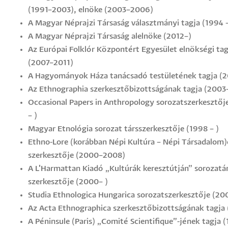
(1991–2003), elnöke (2003–2006)
A Magyar Néprajzi Társaság választmányi tagja (1994 
A Magyar Néprajzi Társaság alelnöke (2012–)
Az Európai Folklór Központért Egyesület elnökségi tag
(2007–2011)
A Hagyományok Háza tanácsadó testületének tagja (2
Az Ethnographia szerkesztőbizottságának tagja (2003–
Occasional Papers in Anthropology sorozatszerkesztőj
– )
Magyar Etnológia sorozat társszerkesztője (1998 – )
Ethno-Lore (korábban Népi Kultúra – Népi Társadalom
szerkesztője (2000–2008)
A L'Harmattan Kiadó „Kultúrák keresztútján” sorozatá
szerkesztője (2000– )
Studia Ethnologica Hungarica sorozatszerkesztője (20
Az Acta Ethnographica szerkesztőbizottságának tagja
A Péninsule (Paris) „Comité Scientifique”-jének tagja 