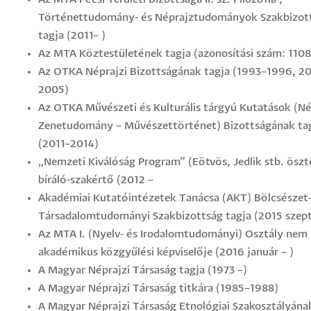
Történettudomány- és Néprajztudományok Szakbizot
tagja (2011– )
Az MTA Köztestületének tagja (azonosítási szám: 110
Az OTKA Néprajzi Bizottságának tagja (1993–1996, 2
2005)
Az OTKA Művészeti és Kulturális tárgyú Kutatások (Né
Zenetudomány – Művészettörténet) Bizottságának ta
(2011–2014)
„Nemzeti Kiválóság Program” (Eötvös, Jedlik stb. öszt
bíráló-szakértő (2012 –
Akadémiai Kutatóintézetek Tanácsa (AKT) Bölcsészet-
Társadalomtudományi Szakbizottság tagja (2015 szep
Az MTA I. (Nyelv- és Irodalomtudományi) Osztály nem
akadémikus közgyűlési képviselője (2016 január – )
A Magyar Néprajzi Társaság tagja (1973 –)
A Magyar Néprajzi Társaság titkára (1985–1988)
A Magyar Néprajzi Társaság Etnológiai Szakosztályának