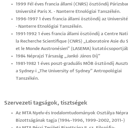
1999 Fél éves francia állami (CNRS) ösztöndíj Párizsba
Université Paris X. - Nanterre Etnológiai Tanszékén.
1996-1997 1 éves francia állami ösztöndíj az Université
- Nanterre Etnológiai Tanszékén.
1991-1992 1 éves francia állami ösztöndíj a Centre Nati
la Recherche Scientifique (CNRS) „Laboratoire Asie du 
et le Monde Austronésien” (LASEMA) kutatócsoportjá
1984 Néprajzi Társaság „Jankó János Díj”
1981-1982 1 éves poszt-graduális MÖB ösztöndíj Ausztr
a Sydney-i „The University of Sydney” Antropológiai
Tanszékén.
Szervezeti tagságok, tisztségek
Az MTA Nyelv-és Irodalomtudományok Osztálya Népra
Bizottságának tagja (1994–1996, 1999–2002, 2011–)
Az MTA Pécsi Területi Bizottsága II. sz. Filozófia-,