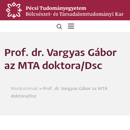
Ugrás
a
tartalomra
BTK
Főoldali
Prof. dr. Vargyas Gábor
menü
az MTA doktora/Dsc
Munkatársak
Prof. dr. Vargyas Gábor az MTA
Morzsa
doktora/Dsc