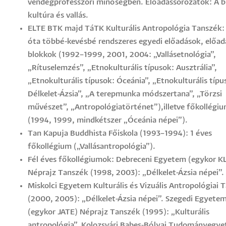
vendégprofesszori minőségben. Előadássorozatok: A b
kultúra és vallás.
ELTE BTK majd TáTK Kulturális Antropológia Tanszék:
óta többé-kevésbé rendszeres egyedi előadások, előad
blokkok (1992–1999, 2001, 2004: „Vallásetnológia”,
„Rítuselemzés”, „Etnokulturális típusok: Ausztrália”,
„Etnokulturális típusok: Óceánia”, „Etnokulturális típu
Délkelet-Ázsia”, „A terepmunka módszertana”, „Törzsi
művészet”, „Antropológiatörténet”),illetve főkollégi
(1994, 1999, mindkétszer „Óceánia népei”).
Tan Kapuja Buddhista Főiskola (1993–1994): 1 éves
főkollégium („Vallásantropológia”).
Fél éves főkollégiumok: Debreceni Egyetem (egykor K
Néprajz Tanszék (1998, 2003): „Délkelet-Ázsia népei”.
Miskolci Egyetem Kulturális és Vizuális Antropológiai 
(2000, 2005): „Délkelet-Ázsia népei”. Szegedi Egyete
(egykor JATE) Néprajz Tanszék (1995): „Kulturális
antropológia”. Kolozsvári Babes-Bólyai Tudományegy