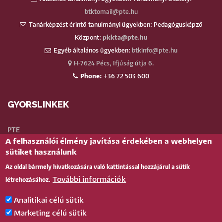
btktomail@pte.hu
Tanárképzést érintő tanulmányi ügyekben: Pedagógusképző
Központ:
pkkta@pte.hu
Egyéb általános ügyekben:
btkinfo@pte.hu
H-7624 Pécs, Ifjúság útja 6.
Phone:
+36 72 503 600
GYORSLINKEK
PTE
A felhasználói élmény javítása érdekében a webhelyen
Neptun
sütiket használunk
Webmail
Az oldal bármely hivatkozására való kattintással hozzájárul a sütik
Telefonkönyv
További információk
létrehozásához.
Teams
TÉR
(oktatói)
Analitikai célú sütik
Bejelentkezés
Marketing célú sütik