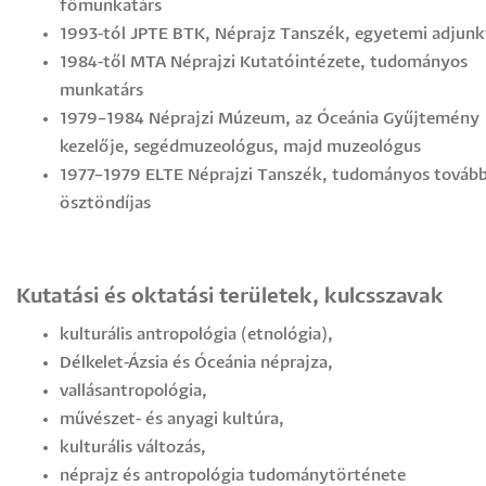
főmunkatárs
1993-tól JPTE BTK, Néprajz Tanszék, egyetemi adjunk
1984-től MTA Néprajzi Kutatóintézete, tudományos
munkatárs
1979–1984 Néprajzi Múzeum, az Óceánia Gyűjtemény
kezelője, segédmuzeológus, majd muzeológus
1977–1979 ELTE Néprajzi Tanszék, tudományos továb
ösztöndíjas
Kutatási és oktatási területek, kulcsszavak
kulturális antropológia (etnológia),
Délkelet-Ázsia és Óceánia néprajza,
vallásantropológia,
művészet- és anyagi kultúra,
kulturális változás,
néprajz és antropológia tudománytörténete