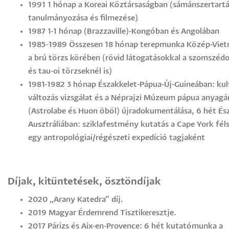
1991 1 hónap a Koreai Köztársaságban (sámánszertart
tanulmányozása és filmezése)
1987 1-1 hónap (Brazzaville)-Kongóban és Angolában
1985-1989 Összesen 18 hónap terepmunka Közép-Vie
a brú törzs körében (rövid látogatásokkal a szomszéd
és tau-oi törzseknél is)
1981-1982 3 hónap Északkelet-Pápua-Új-Guineában: kult
változás vizsgálat és a Néprajzi Múzeum pápua anyag
(Astrolabe és Huon öböl) újradokumentálása, 6 hét És
Ausztráliában: sziklafestmény kutatás a Cape York fél
egy antropológiai/régészeti expedíció tagjaként
Díjak, kitüntetések, ösztöndíjak
2020 „Arany Katedra” díj.
2019 Magyar Érdemrend Tisztikeresztje.
2017 Párizs és Aix-en-Provence: 6 hét kutatómunka a