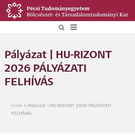
Ugrás
a
tartalomra
BTK
Főoldali
Pályázat | HU-RIZONT
menü
2026 PÁLYÁZATI
FELHÍVÁS
Hírek
Pályázat | HU-RIZONT 2026 PÁLYÁZATI
Morzsa
FELHÍVÁS