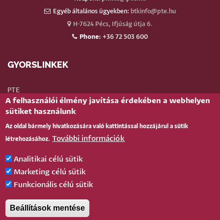
Egyéb általános ügyekben:
btkinfo@pte.hu
H-7624 Pécs, Ifjúság útja 6.
Phone:
+36 72 503 600
GYORSLINKEK
PTE
A felhasználói élmény javítása érdekében a webhelyen
Neptun
sütiket használunk
Webmail
Az oldal bármely hivatkozására való kattintással hozzájárul a sütik
Telefonkönyv
További információk
létrehozásához.
Teams
TÉR
(oktatói)
Analitikai célú sütik
Bejelentkezés
Marketing célú sütik
Funkcionális célú sütik
BELÉPÉS
Beállítások mentése
Pécsi Tudományegyetem |
Kancellária
|