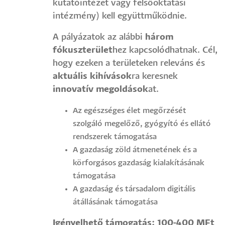
kutatóintézet vagy felsőoktatási
intézmény) kell együttműködnie.
A pályázatok az alábbi
három
fókuszterület
hez kapcsolódhatnak. Cél,
hogy ezeken a területeken releváns és
aktuális kihívások
ra keresnek
innovatív megoldások
at.
Az egészséges élet megőrzését
szolgáló megelőző, gyógyító és ellátó
rendszerek támogatása
A gazdaság zöld átmenetének és a
körforgásos gazdaság kialakításának
támogatása
A gazdaság és társadalom digitális
átállásának támogatása
Igényelhető támogatás: 100-400 MFt