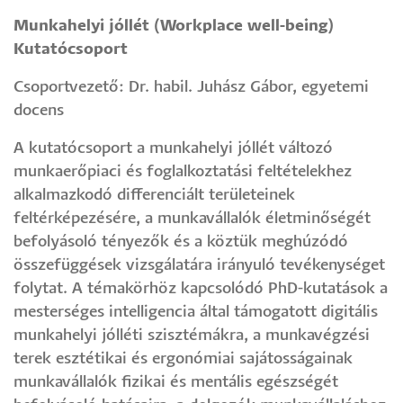
Munkahelyi jóllét (Workplace well-being)
Kutatócsoport
Csoportvezető: Dr. habil. Juhász Gábor, egyetemi
docens
A kutatócsoport a munkahelyi jóllét változó
munkaerőpiaci és foglalkoztatási feltételekhez
alkalmazkodó differenciált területeinek
feltérképezésére, a munkavállalók életminőségét
befolyásoló tényezők és a köztük meghúzódó
összefüggések vizsgálatára irányuló tevékenységet
folytat. A témakörhöz kapcsolódó PhD-kutatások a
mesterséges intelligencia által támogatott digitális
munkahelyi jólléti szisztémákra, a munkavégzési
terek esztétikai és ergonómiai sajátosságainak
munkavállalók fizikai és mentális egészségét