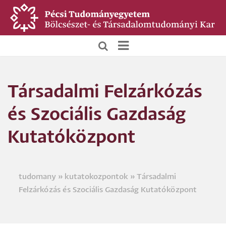
Ugrás
a
tartalomra
BTK
Főoldali
Társadalmi Felzárkózás
menü
és Szociális Gazdaság
Kutatóközpont
tudomany
kutatokozpontok
Társadalmi
Morzsa
Felzárkózás és Szociális Gazdaság Kutatóközpont