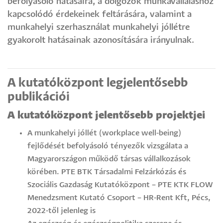
befolyásoló hatásaira, a dolgozók munkavállaláshoz
kapcsolódó érdekeinek feltárására, valamint a
munkahelyi szerhasználat munkahelyi jóllétre
gyakorolt hatásainak azonosítására irányulnak.
A kutatóközpont legjelentősebb
publikációi
A kutatóközpont jelentősebb projektjei
A munkahelyi jóllét (workplace well-being)
fejlődését befolyásoló tényezők vizsgálata a
Magyarországon működő társas vállalkozások
körében. PTE BTK Társadalmi Felzárkózás és
Szociális Gazdaság Kutatóközpont – PTE KTK FLOW
Menedzsment Kutató Csoport – HR-Rent Kft, Pécs,
2022-től jelenleg is