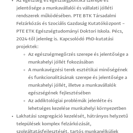
Az egészség és egészségpolitika szerepe és
jelentősége a munkavállalói és vállalati jólléti
rendszerek működésében. PTE BTK Társadalmi
Felzárkózás és Szociális Gazdaság Kutatóközpont –
PTE ETK Egészségtudományi Doktori Iskola. Pécs,
2024-től jelenleg is. Kapcsolódó PhD-kutatási
projektek:
Az egészségmegőrzés szerepe és jelentősége a
munkahelyi jóllét fokozásában
A munkavégzési terek esztétikai minőségének
és funkcionalitásának szerepe és jelentősége a
munkahelyi jóllét, illetve a munkavállalók
egészségének fejlesztésében
Az addiktológiai problémák jelenléte és
lehetséges kezelése munkahelyi környezetben
Lakhatási szegregáció kezelését, hátrányos helyzetű
települések komplex felzárkózását,
szolgáltatásfejlesztését, tartós munkanélküliek