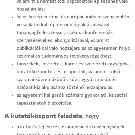
valamint a nemzetközi kapcsolatok építéséhez való
hozzájárulás;
kelet-közép-európai és európai uniós összehasonlító
vizsgálatokkal, új metodológiák átadásával,
tananyagfejlesztéssel, szakmai konferenciák
szervezésével és lebonyolításával, valamint
publikációkkal való hozzájárulás az egyetemen folyó
szakmai és tudományos tevékenységekhez;
tanszékek, intézetek, karok és szervezeti egységeik,
kutatóközpontok és -csoportok, valamint külső
szakmai közreműködők közti együttműködési
hálózat kialakulásához történő hozzájárulás;
az egyetemi hallgatók számára gyakorlati, kutatási
tapasztalatok biztosítása.
A kutatóközpont feladata
, hogy
a kutatás-fejlesztési és innovációs tevékenységek
tervezéséhez és kivitelezéséhez megfelelő