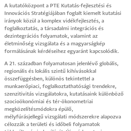
A kutatóközpont a PTE Kutatás-fejlesztési és
Innovációs Stratégiájában foglalt kiemelt kutatási
irányok közül a komplex vidékfejlesztés, a
foglalkoztatás, a társadalmi integrációs és
dezintegrációs folyamatok, valamint az
életminőség vizsgálata és a magyarságkép
formálásának kérdéseihez egyaránt kapcsolódik.
A 21. században folyamatosan jelenlévő globális,
regionális és lokális szintű kihívásokkal
összefüggésben, különös tekintettel a
munkaerőpiaci, foglalkoztathatósági trendekre,
szenzitivitás vizsgálatokra, kutatásaink különböző
szocioökonómiai és tér-ökonometriai
megközelítésmódokra épülő,
mélyfúrásjellegű vizsgálati módszerekre alapozva
célozzák a területi és időbeli folyamatok