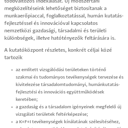
többváltozós indexálását. Új módszertani
megközelítéseink lehetőséget biztosítanak a
munkaerőpiaccal, foglalkoztatással, humán kutatás-
fejlesztéssel és innovációval kapcsolatos
nemzetközi gazdasági, társadalmi és területi
különbségek, illetve hatótényezők feltárására is.
A kutatóközpont részletes, konkrét céljai közé
tartozik
az említett vizsgálódási területeken történő
szakmai és tudományos tevékenységek tervezése és
kivitelezése társadalomtudományi, humánkutatás-
fejlesztési és innovációs együttműködések
keretében;
a gazdaság és a társadalom igényeinek megfelelő új
vizsgálati területek feltérképezése;
a K+F+I tevékenységek kínálatának szélesítéséhez,