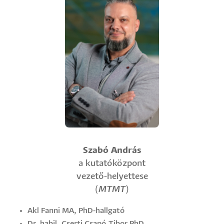
Szabó András
a kutatóközpont
vezető-helyettese
(
MTMT
)
Akl Fanni MA, PhD-hallgató
Dr. habil. Cserti Csapó Tibor PhD