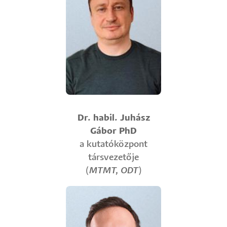
Dr. habil. Juhász
Gábor PhD
a kutatóközpont
társvezetője
(
MTMT
,
ODT
)