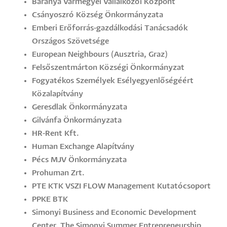
Baranya Vármegyei Vállalkozói Központ
Csányoszró Község Önkormányzata
Emberi Erőforrás-gazdálkodási Tanácsadók
Országos Szövetsége
European Neighbours (Ausztria, Graz)
Felsőszentmárton Községi Önkormányzat
Fogyatékos Személyek Esélyegyenlőségéért
Közalapítvány
Geresdlak Önkormányzata
Gilvánfa Önkormányzata
HR-Rent Kft.
Human Exchange Alapítvány
Pécs MJV Önkormányzata
Prohuman Zrt.
PTE KTK VSZI FLOW Management Kutatócsoport
PPKE BTK
Simonyi Business and Economic Development
Center, The Simonyi Summer Entrepreneurship