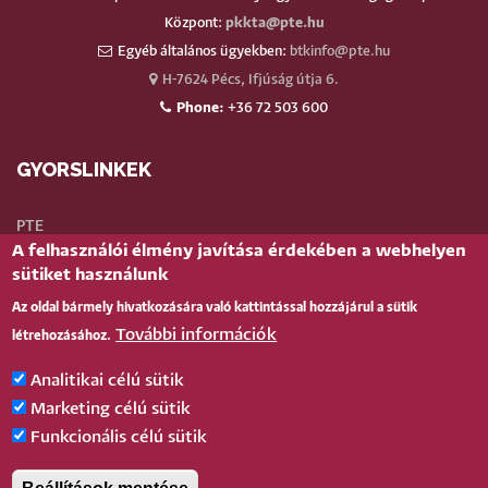
Központ:
pkkta@pte.hu
Egyéb általános ügyekben:
btkinfo@pte.hu
H-7624 Pécs, Ifjúság útja 6.
Phone:
+36 72 503 600
GYORSLINKEK
PTE
A felhasználói élmény javítása érdekében a webhelyen
Neptun
sütiket használunk
Webmail
Az oldal bármely hivatkozására való kattintással hozzájárul a sütik
Telefonkönyv
További információk
létrehozásához.
Teams
TÉR
(oktatói)
Analitikai célú sütik
Bejelentkezés
Marketing célú sütik
Funkcionális célú sütik
BELÉPÉS