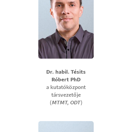
Dr. habil. Tésits
Róbert PhD
a kutatóközpont
társvezetője
(
MTMT
,
ODT
)