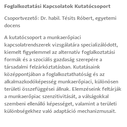
Foglalkoztatási Kapcsolatok Kutatócsoport
Csoportvezető: Dr. habil. Tésits Róbert, egyetemi
docens
A kutatócsoport a munkaerőpiaci
kapcsolatrendszerek vizsgálatára specializálódott,
kiemelt figyelemmel az alternatív foglalkoztatási
formák és a szociális gazdaság szerepére a
társadalmi felzárkóztatásban. Kutatásaink
középpontjában a foglalkoztathatóság és az
alkalmazkodóképesség munkaerőpiaci, különösen
területi összefüggései állnak. Elemzéseink feltárják
a munkaerőpiac szenzitivitását, a válságokkal
szembeni ellenálló képességet, valamint a területi
különbségekhez való adaptáció mechanizmusait.