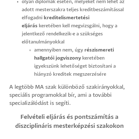
olyan diplomák esetén, melyeket nem lehet az
adott mesterszakra teljes kreditbeszámítással
elfogadni
kreditelismertetési
eljárás
keretében kell megvizsgálni, hogy a
jelentkező rendelkezik-e a szükséges
előtanulmányokkal
amennyiben nem, úgy
részismereti
hallgatói jogviszony
keretében
igyekszünk lehetőséget biztosítani a
hiányzó kreditek megszerzésére
A legtöbb MA szak különböző szakirányokkal,
speciális programokkal bír, ami a további
specializálódást is segíti.
Felvételi eljárás és pontszámítás a
diszciplináris mesterképzési szakokon