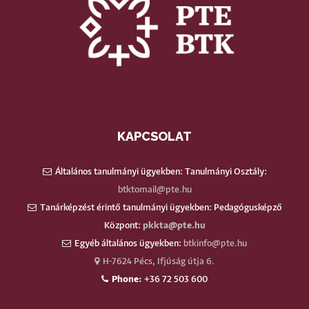
KAPCSOLAT
Általános tanulmányi ügyekben: Tanulmányi Osztály:
btktomail@pte.hu
Tanárképzést érintő tanulmányi ügyekben: Pedagógusképző
Központ:
pkkta@pte.hu
Egyéb általános ügyekben:
btkinfo@pte.hu
H-7624 Pécs, Ifjúság útja 6.
Phone:
+36 72 503 600