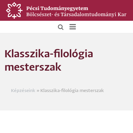
Ugrás
a
tartalomra
BTK
Főoldali
Klasszika-filológia
menü
mesterszak
Képzéseink
Klasszika-filológia mesterszak
Morzsa