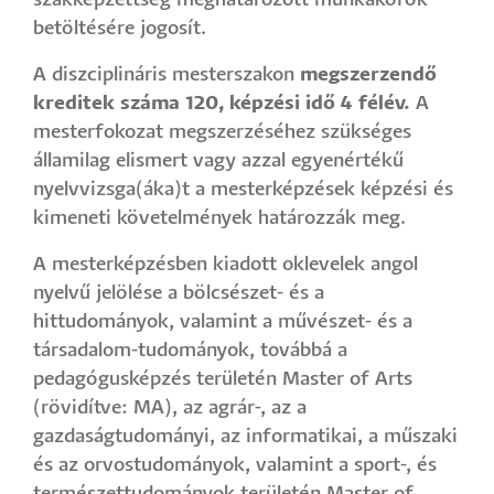
szakképzettség meghatározott munkakörök
betöltésére jogosít.
A diszciplináris mesterszakon
megszerzendő
kreditek száma 120, képzési idő 4 félév.
A
mesterfokozat megszerzéséhez szükséges
államilag elismert vagy azzal egyenértékű
nyelvvizsga(áka)t a mesterképzések képzési és
kimeneti követelmények határozzák meg.
A mesterképzésben kiadott oklevelek angol
nyelvű jelölése a bölcsészet- és a
hittudományok, valamint a művészet- és a
társadalom-tudományok, továbbá a
pedagógusképzés területén Master of Arts
(rövidítve: MA), az agrár-, az a
gazdaságtudományi, az informatikai, a műszaki
és az orvostudományok, valamint a sport-, és