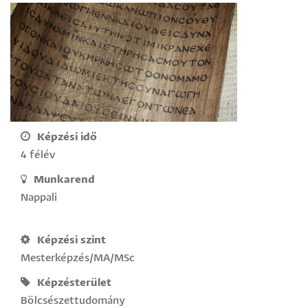
Képzési idő
4 félév
Munkarend
Nappali
Képzési szint
Mesterképzés/MA/MSc
Képzésterület
Bölcsészettudomány