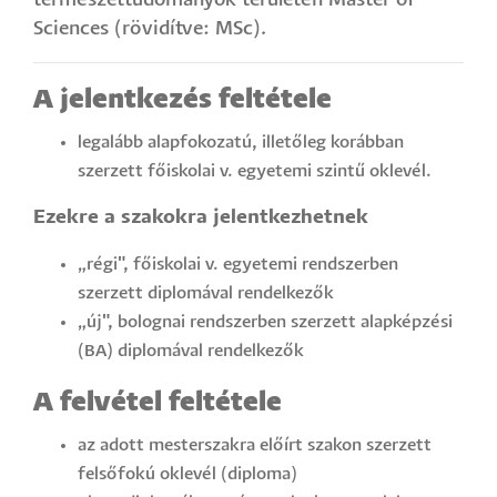
természettudományok területén Master of
Sciences (rövidítve: MSc).
A jelentkezés feltétele
legalább alapfokozatú, illetőleg korábban
szerzett főiskolai v. egyetemi szintű oklevél.
Ezekre a szakokra jelentkezhetnek
„régi", főiskolai v. egyetemi rendszerben
szerzett diplomával rendelkezők
„új", bolognai rendszerben szerzett alapképzési
(BA) diplomával rendelkezők
A felvétel feltétele
az adott mesterszakra előírt szakon szerzett
felsőfokú oklevél (diploma)