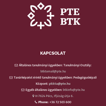
KAPCSOLAT
Általános tanulmányi ügyekben: Tanulmányi Osztály:
btktomail@pte.hu
Tanárképzést érintő tanulmányi ügyekben: Pedagógusképző
Központ:
pkkta@pte.hu
Egyéb általános ügyekben:
btkinfo@pte.hu
H-7624 Pécs, Ifjúság útja 6.
Phone:
+36 72 503 600