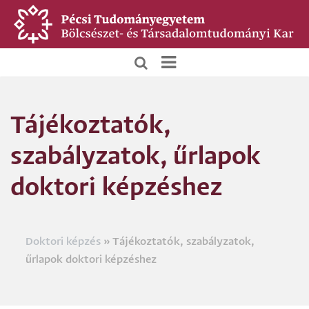
Ugrás
a
tartalomra
BTK
Főoldali
Tájékoztatók,
menü
szabályzatok, űrlapok
doktori képzéshez
Doktori képzés
Tájékoztatók, szabályzatok,
Morzsa
űrlapok doktori képzéshez