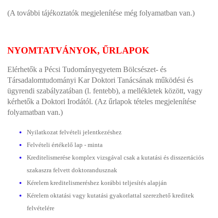
(A további tájékoztatók megjelenítése még folyamatban van.)
NYOMTATVÁNYOK, ŰRLAPOK
Elérhetők a Pécsi Tudományegyetem Bölcsészet- és
Társadalomtudományi Kar Doktori Tanácsának működési és
ügyrendi szabályzatában (l. fentebb), a mellékletek között, vagy
kérhetők a Doktori Irodától. (Az űrlapok tételes megjelenítése
folyamatban van.)
Nyilatkozat felvételi jelentkezéshez
Felvételi értékelő lap - minta
Kreditelismerése komplex vizsgával csak a kutatási és disszertációs
szakaszra felvett doktorandusznak
Kérelem kreditelismeréshez korábbi teljesítés alapján
Kérelem oktatási vagy kutatási gyakorlattal szerezhető kreditek
felvételére