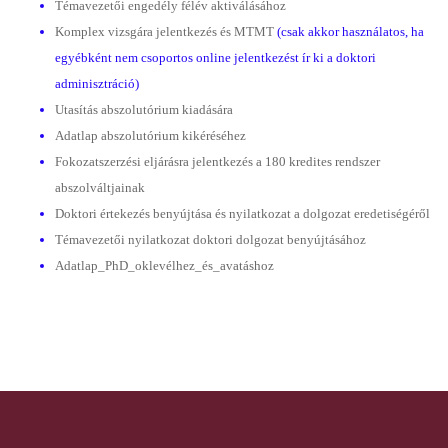
Témavezetői engedély félév aktiválásához
Komplex vizsgára jelentkezés és MTMT
(csak akkor használatos, ha
egyébként nem csoportos online jelentkezést ír ki a doktori
adminisztráció)
Utasítás abszolutórium kiadására
Adatlap abszolutórium kikéréséhez
Fokozatszerzési eljárásra jelentkezés a 180 kredites rendszer
abszolváltjainak
Doktori értekezés benyújtása és nyilatkozat a dolgozat eredetiségéről
Témavezetői nyilatkozat doktori dolgozat benyújtásához
Adatlap_PhD_oklevélhez_és_avatáshoz